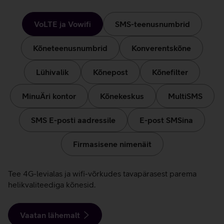
Kõned
ja
VoLTE ja Vowifi
SMS-teenusnumbrid
sõnumid
Kõneteenusnumbrid
Konverentskõne
Lühivalik
Kõnepost
Kõnefilter
MinuÄri kontor
Kõnekeskus
MultiSMS
SMS E-posti aadressile
E-post SMSina
Firmasisene nimenäit
VoLTE
Tee 4G-levialas ja wifi-võrkudes tavapärasest parema
helikvaliteediga kõnesid.
ja
Vowifi
Vaatan lähemalt