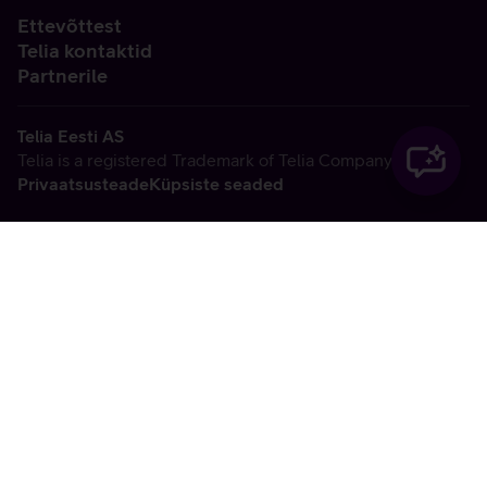
Ettevõttest
Telia kontaktid
Partnerile
Telia Eesti AS
Telia is a registered Trademark of Telia Company AB
Privaatsusteade
Küpsiste seaded