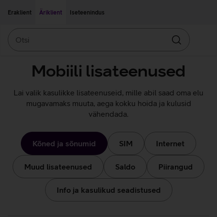
Liigu edasi põhisisu juurde
Ligipääsetavus
Eraklient
Äriklient
Iseteenindus
Otsi
Otsin
Mobiili lisateenused
Lai valik kasulikke lisateenuseid, mille abil saad oma elu
mugavamaks muuta, aega kokku hoida ja kulusid
vähendada.
Kõned ja sõnumid
SIM
Internet
Muud lisateenused
Saldo
Piirangud
Info ja kasulikud seadistused