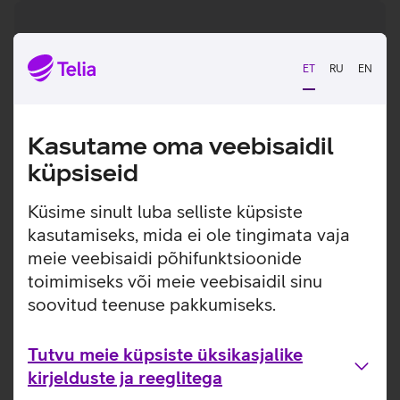
ET
RU
EN
Mobiil-ID
Mobiil-ID on digitaalne isikutunnistus sinu
Kasutame oma veebisaidil
nutiseadmes, millega saad e-keskkondadesse
küpsiseid
siseneda, makseid teha, lepinguid sõlmida,
digitaalallkirja anda ja valimistel hääletada.
Küsime sinult luba selliste küpsiste
kasutamiseks, mida ei ole tingimata vaja
Vaatan lähemalt
meie veebisaidi põhifunktsioonide
toimimiseks või meie veebisaidil sinu
soovitud teenuse pakkumiseks.
Tutvu meie küpsiste üksikasjalike
kirjelduste ja reeglitega
eSIM