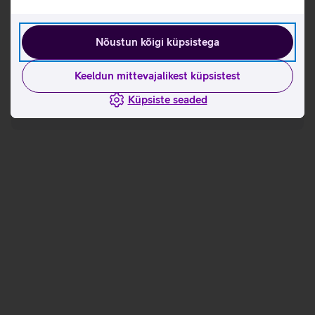
Uue põlvkonna nutitelefonidesse ja arvutitesse
sisseehitatud eSIM muudab mobiilsideteenuste
Nõustun kõigi küpsistega
kasutuselevõtu ja haldamise kiiremaks ja lihtsamaks.
Keeldun mittevajalikest küpsistest
Vaatan lähemalt
Küpsiste seaded