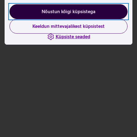
Kuidas liituda
Nõustun kõigi küpsistega
Keeldun mittevajalikest küpsistest
Küpsiste seaded
Sisesta domeeni nimi
Vali majutuse pakett
Sõlmi leping