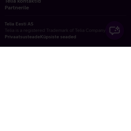
Telia kontaktid
Partnerile
Telia Eesti AS
Telia is a registered Trademark of Telia Company AB
Privaatsusteade
Küpsiste seaded
Vabandame, tekkis