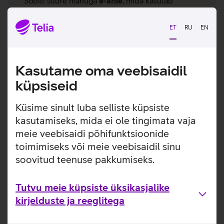
Sobib suure mahuga
e-ärile
, mida kasutab
samaaegselt
suur hulk kasutajaid
ET
RU
EN
28,80 €/kuu + km
Soovin paketti
Kasutame oma veebisaidil
küpsiseid
Turvaline veebiserver (HTTPS)
1000 GB
kogumaht
Küsime sinult luba selliste küpsiste
kasutamiseks, mida ei ole tingimata vaja
Ühe postkasti maht on
18 GB
meie veebisaidi põhifunktsioonide
Üks
IP-aadress
toimimiseks või meie veebisaidil sinu
soovitud teenuse pakkumiseks.
Tutvu meie küpsiste üksikasjalike
Võrdlen pakette
kirjelduste ja reeglitega