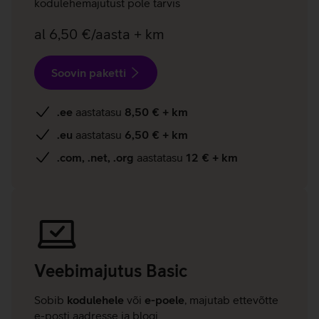
kodulehemajutust pole tarvis
al 6,50 €/aasta + km
Soovin paketti
.ee
aastatasu
8,50 € + km
.eu
aastatasu
6,50 € + km
.com, .net, .org
aastatasu
12 € + km
Veebimajutus
Basic
Sobib
kodulehele
või
e-poele
, majutab ettevõtte
e-posti aadresse ja blogi