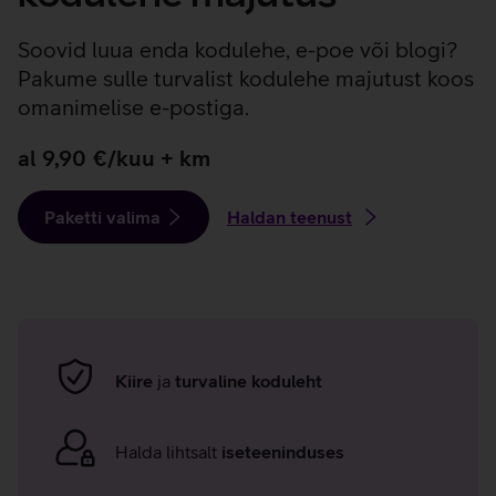
Soovid luua enda kodulehe, e-poe või blogi?
Pakume sulle turvalist kodulehe majutust koos
omanimelise e-postiga.
al 9,90 €/kuu + km
Paketti valima
Haldan teenust
Kiire
ja
turvaline koduleht
Halda lihtsalt
iseteeninduses