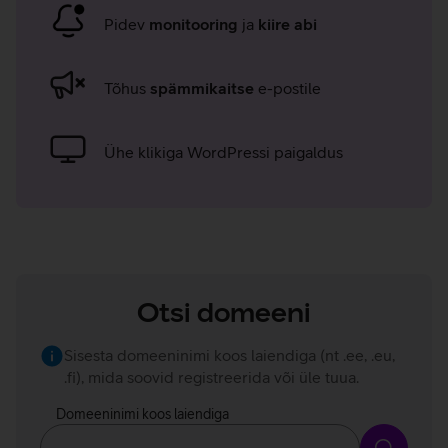
Pidev
monitooring
ja
kiire abi
Tõhus
spämmikaitse
e-postile
Ühe klikiga WordPressi paigaldus
Otsi domeeni
Sisesta domeeninimi koos laiendiga (nt .ee, .eu,
.fi), mida soovid registreerida või üle tuua.
Domeeninimi koos laiendiga