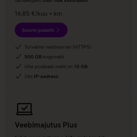
samaaegselt
suur hulk kasutajaid
16,85 €/kuu + km
Soovin paketti
Turvaline veebiserver (HTTPS)
500 GB
kogumaht
Ühe postkasti maht on
15 GB
Üks
IP-aadress
Veebimajutus
Plus