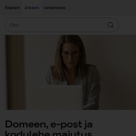
Liigu edasi põhisisu juurde
Ligipääsetavus
Eraklient
Äriklient
Iseteenindus
Otsi
Otsin
Domeen, e-post ja
kodulehe majutus