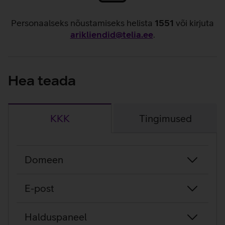
Personaalseks nõustamiseks helista
1551
või kirjuta
arikliendid@telia.ee
.
Hea teada
KKK
Tingimused
KKK
Domeen
E-post
Halduspaneel