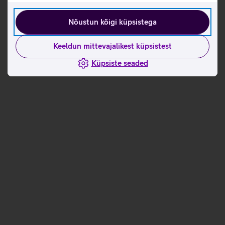
Nõustun kõigi küpsistega
Keeldun mittevajalikest küpsistest
Küpsiste seaded