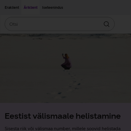
Liigu edasi põhisisu juurde
Ligipääsetavus
Eraklient
Äriklient
Iseteenindus
Otsi
Otsin
Eestist välismaale helistamine
Sisesta riik või välismaa number, millele soovid helistada