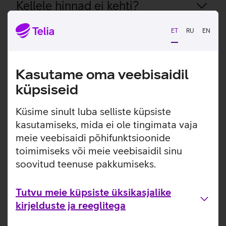
Kellele hinnad ei kehti?
Kõnede arvestus
ET
RU
EN
Kõnedele vastamine
Kasutame oma veebisaidil
küpsiseid
Küsime sinult luba selliste küpsiste
kasutamiseks, mida ei ole tingimata vaja
meie veebisaidi põhifunktsioonide
toimimiseks või meie veebisaidil sinu
soovitud teenuse pakkumiseks.
Tutvu meie küpsiste üksikasjalike
kirjelduste ja reeglitega