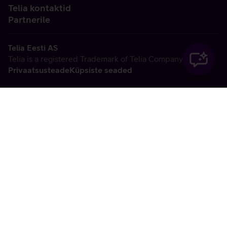
Telia kontaktid
Partnerile
Telia Eesti AS
Telia is a registered Trademark of Telia Company AB
Privaatsusteade
Küpsiste seaded
Vabandame, tekkis