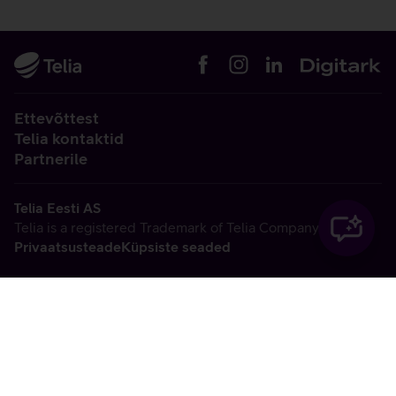
Ettevõttest
Telia kontaktid
Partnerile
Telia Eesti AS
Telia is a registered Trademark of Telia Company AB
Privaatsusteade
Küpsiste seaded