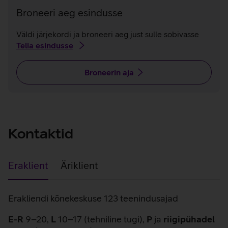
Broneeri aeg esindusse
Väldi järjekordi ja broneeri aeg just sulle sobivasse
Telia esindusse
Broneerin aja
Kontaktid
Eraklient
Äriklient
Eraklient
Erakliendi kõnekeskuse 123 teenindusajad
E-R
9–20,
L
10–17 (tehniline tugi),
P
ja
riigipühadel