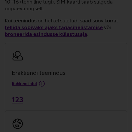
10–16 (tehniline tugi). SIM-kaarti saab sulgeda
ööpäevaringselt.
Kui teenindus on hetkel suletud, saad soovikorral
tellida sobivaks ajaks tagasihelistamise
või
broneerida esindusse külastusaja
.
Erakliendi teenindus
Rohkem infot
123