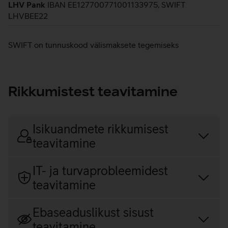
LHV Pank
IBAN EE127700771001133975, SWIFT
LHVBEE22
SWIFT on tunnuskood välismaksete tegemiseks
Rikkumistest teavitamine
Isikuandmete rikkumisest
teavitamine
IT- ja turvaprobleemidest
teavitamine
Ebaseaduslikust sisust
teavitamine