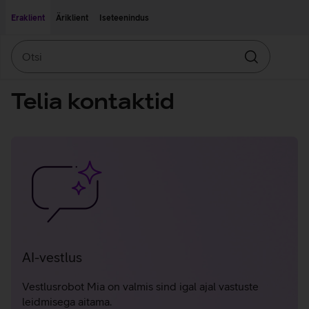
Liigu edasi põhisisu juurde
Ligipääsetavus
Eraklient
Äriklient
Iseteenindus
Otsi
Otsin
Telia kontaktid
Juhendid
ja
klienditeenindus
AI-vestlus
Vestlusrobot Mia on valmis sind igal ajal vastuste
leidmisega aitama.