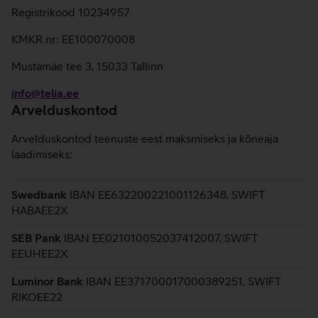
Registrikood 10234957
KMKR nr: EE100070008
Mustamäe tee 3, 15033 Tallinn
info@telia.ee
Arvelduskontod
Arvelduskontod teenuste eest maksmiseks ja kõneaja
laadimiseks:
Swedbank
IBAN EE632200221001126348, SWIFT
HABAEE2X
SEB Pank
IBAN EE021010052037412007, SWIFT
EEUHEE2X
Luminor Bank
IBAN EE371700017000389251, SWIFT
RIKOEE22