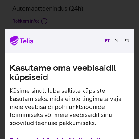
Automaat­teenindus (24h)
Rohkem infot
16119
ET
RU
EN
Kasutame oma veebisaidil
küpsiseid
Küsime sinult luba selliste küpsiste
kasutamiseks, mida ei ole tingimata vaja
meie veebisaidi põhifunktsioonide
toimimiseks või meie veebisaidil sinu
soovitud teenuse pakkumiseks.