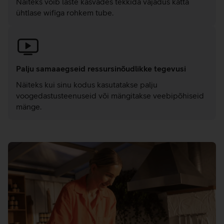
Näiteks võib laste kasvades tekkida vajadus katta
ühtlase wifiga rohkem tube.
Palju samaaegseid ressursinõudlikke tegevusi
Näiteks kui sinu kodus kasutatakse palju
voogedastusteenuseid või mängitakse veebipõhiseid
mänge.