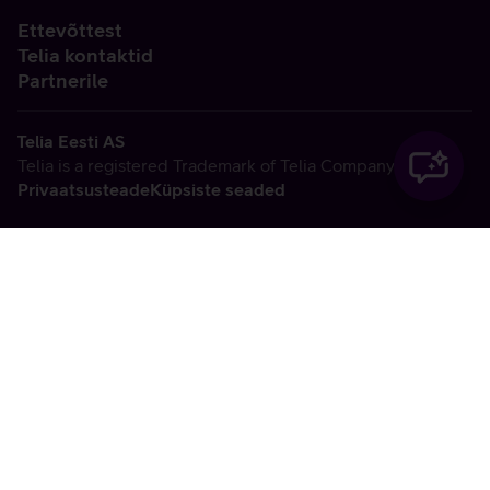
Ettevõttest
Telia kontaktid
Partnerile
Telia Eesti AS
Telia is a registered Trademark of Telia Company AB
Privaatsusteade
Küpsiste seaded