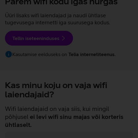
Parem wifi kodu igas nurgas
Üüri lisaks wifi laiendajad ja naudi ühtlase
tugevusega internetti iga suurusega kodus.
Tellin iseteeninduses
Kasutamise eelduseks on
Telia internetiteenus
.
Kas minu koju on vaja wifi
laiendajaid?
Wifi laiendajaid on vaja siis, kui mingil
põhjusel
ei levi wifi sinu majas või korteris
ühtlaselt.