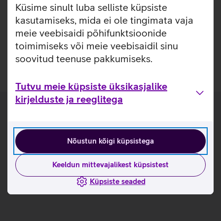
Ühe EX600 wifi-laiendajaga saab ühtlaselt katta
40
Küsime sinult luba selliste küpsiste
m2
.
kasutamiseks, mida ei ole tingimata vaja
meie veebisaidi põhifunktsioonide
alates 3,10 €/kuu
toimimiseks või meie veebisaidil sinu
Vaatan lähemalt
soovitud teenuse pakkumiseks.
Tutvu meie küpsiste üksikasjalike
kirjelduste ja reeglitega
Kuidas tellida?
Nõustun kõigi küpsistega
Keeldun mittevajalikest küpsistest
Vali seadmete arv
Küpsiste seaded
Tellin iseteeninduses
Vali tarneviis või telli tehnik