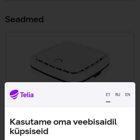
Seadmed
ET
RU
EN
Kasutame oma veebisaidil
Genexis EX600
küpsiseid