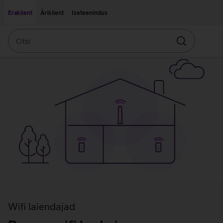
Liigu edasi põhisisu juurde
Ligipääsetavus
Eraklient
Äriklient
Iseteenindus
Otsi
Otsin
Wifi laiendajad