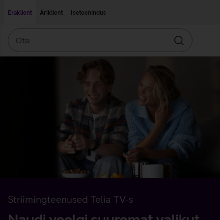
Liigu edasi põhisisu juurde
Ligipääsetavus
Eraklient
Äriklient
Iseteenindus
Otsi
Otsin
Striimingteenused Telia TV-s
Naudi veelgi suuremat valikut