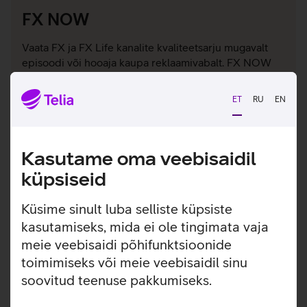
FX NOW
Vaata FX ja FX Life kanalite kvaliteetsarju mugavalt
episoodi või hooaja kaupa reklaamivabalt. FX NOW
sisaldub
kõikides Telia TV pakettides (v.a
Stream) lisatasuta.
ET
RU
EN
Tutvun lähemalt TeliaTV-s
Kasutame oma veebisaidil
küpsiseid
Küsime sinult luba selliste küpsiste
kasutamiseks, mida ei ole tingimata vaja
meie veebisaidi põhifunktsioonide
toimimiseks või meie veebisaidil sinu
soovitud teenuse pakkumiseks.