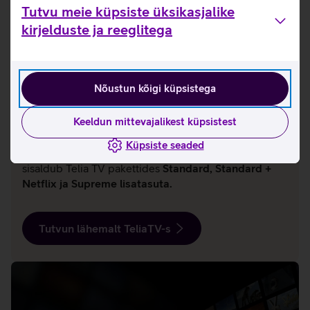
Tutvu meie küpsiste üksikasjalike
kirjelduste ja reeglitega
Nõustun kõigi küpsistega
National Geographic
Keeldun mittevajalikest küpsistest
Siit leiad National Geographic ja Nat Geo Wild
kanalite saated. Põnev sisu on järelvaadatav kuni 30
Küpsiste seaded
päeva alates tele-esilinastusest. National Geographic
sisaldub Telia TV pakettides
Standard, Standard +
Netflix ja Supreme lisatasuta.
Tutvun lähemalt TeliaTV-s