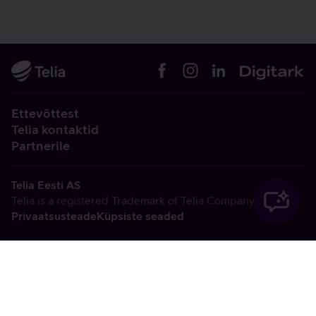
Ettevõttest
Telia kontaktid
Partnerile
Telia Eesti AS
Telia is a registered Trademark of Telia Company AB
Privaatsusteade
Küpsiste seaded