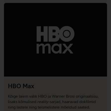
HBO Max
Kõige laiem valik HBO ja Warner Brosi originaalsisu,
lisaks kõmulised
reality
-sarjad, haaravad dokfilmid
ning lastele ning teismelistele mõeldud saated.