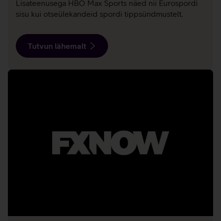
Lisateenusega HBO Max Sports näed nii Eurospordi
sisu kui otseülekandeid spordi tippsündmustelt.
Tutvun lähemalt