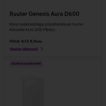
Ruuter Genexis Aura D600
Kiire vaskkaabliga püsiühenduse ruuter
kiirusele kuni 200 Mbit/s.
Hind: 4,13 €/kuu
Vaatan lähemalt
5G/4G koduinternetile