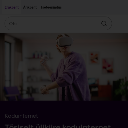
Liigu edasi põhisisu juurde
Ligipääsetavus
Eraklient
Äriklient
Iseteenindus
Otsi
Otsin
Koduinternet
Tõsiselt ülikiire koduinternet