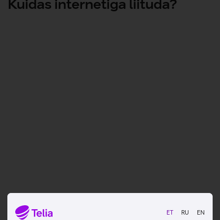
Kuidas internetiga liituda?
Sisesta aadress ja vali sobiv kiirus
Vaatan kiiruseid
Vali, kas soovid üüriruuterit
ET
RU
EN