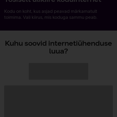
Kodu on koht, kus asjad peavad märkamatult
toimima. Vali kiirus, mis koduga sammu peab.
Kuhu soovid internetiühenduse
luua?
Andmete
laadimine