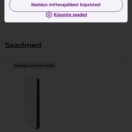
Keeldun mittevajalikest küpsistest
Tingimused
Küpsiste seaded
Seadmed
Kaabliga koduinternetile