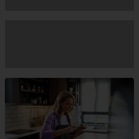
Andmete
laadimine
Andmete
laadimine