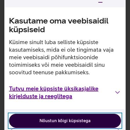
Vali seadmete kättesaamise viis
Kasutame oma veebisaidil
küpsiseid
Küsime sinult luba selliste küpsiste
kasutamiseks, mida ei ole tingimata vaja
Sõlmi lepingud
meie veebisaidi põhifunktsioonide
toimimiseks või meie veebisaidil sinu
soovitud teenuse pakkumiseks.
Tutvu meie küpsiste üksikasjalike
kirjelduste ja reeglitega
Hinnakiri ja tingimused
Nõustun kõigi küpsistega
Interneti kiirused ja hinnad