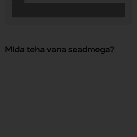
Andmete
laadimine
Mida teha vana seadmega?
Leia seadme väärtus ja kasuta seda
sissemakseks
Saadame sulle
kinnituskirja