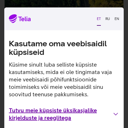
ET
RU
EN
Kasutame oma veebisaidil
küpsiseid
Küsime sinult luba selliste küpsiste
Sinu panus on oluline
kasutamiseks, mida ei ole tingimata vaja
meie veebisaidi põhifunktsioonide
Vana Uueks võimaldab sul tagastada oma vana
toimimiseks või meie veebisaidil sinu
seadme ja saada uus parema hinnaga, suunates
vana seadme vastutustundlikku käitlemisse.
soovitud teenuse pakkumiseks.
Tutvu meie küpsiste üksikasjalike
Vaatan lähemalt
kirjelduste ja reeglitega