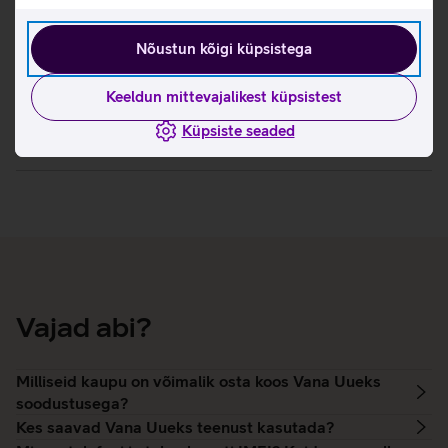
Nõustun kõigi küpsistega
Tingimused
Keeldun mittevajalikest küpsistest
Küpsiste seaded
Teenusetingimused (PDF)
Vajad abi?
Milliseid kaupu on võimalik osta koos Vana Uueks
soodustusega?
Kes saavad Vana Uueks teenust kasutada?