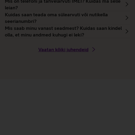
Mis on telefoni ja tahvelarvuti IMEI? Kuidas ma selle
leian?
Kuidas saan teada oma sülearvuti või nutikella
seerianumbri?
Mis saab minu vanast seadmest? Kuidas saan kindel
olla, et minu andmed kuhugi ei leki?
Vaatan kõiki juhendeid