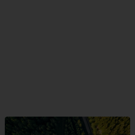
Kopeeri ja kustuta andmed
Vii vana seade pakiautomaati
72 tunni jooksul Omniva pakiautomaati
Vaatan tagastamise juhendit (PDF)