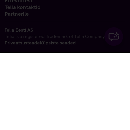
Ettevõttest
Telia kontaktid
Partnerile
Telia Eesti AS
Telia is a registered Trademark of Telia Company AB
Privaatsusteade
Küpsiste seaded
Vabandame, tekkis