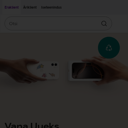
Liigu edasi põhisisu juurde
Ligipääsetavus
Eraklient
Äriklient
Iseteenindus
Otsi
Otsin
Vana Uueks