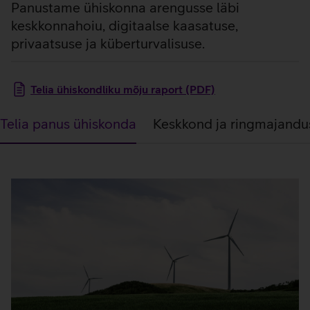
Panustame ühiskonna arengusse läbi
keskkonnahoiu, digitaalse kaasatuse,
privaatsuse ja küberturvalisuse.
Telia ühiskondliku mõju raport (PDF)
Telia panus ühiskonda
Keskkond ja ringmajandu
Telia
panus
ühiskonda