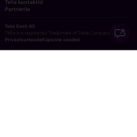
Telia kontaktid
Partnerile
Telia Eesti AS
Telia is a registered Trademark of Telia Company AB
Privaatsusteade
Küpsiste seaded
Vabandame, tekkis