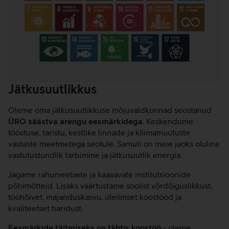
Jätkusuutlikkus
Oleme oma jätkusuutlikkuse mõjuvaldkonnad seostanud
ÜRO säästva arengu eesmärkidega
. Keskendume
tööstuse, taristu, kestlike linnade ja kliimamuutuste
vastaste meetmetega seotule. Samuti on meie jaoks oluline
vastutustundlik tarbimine ja jätkusuutlik energia.
Jagame rahumeelsete ja kaasavate institutsioonide
põhimõtteid. Lisaks väärtustame soolist võrdõiguslikkust,
tööhõivet, majanduskasvu, üleilmset koostööd ja
kvaliteetset haridust.
Eesmärkide täitmiseks on tähtis koostöö
- oleme