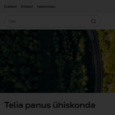
Liigu edasi põhisisu juurde
Ligipääsetavus
Eraklient
Äriklient
Iseteenindus
Otsi
Otsin
Telia panus ühiskonda