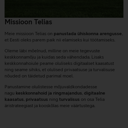
Missioon Telias
Meie missioon Telias on
panustada ühiskonna arengusse
,
et Eesti oleks parem paik nii elamiseks kui töötamiseks.
Oleme läbi mõelnud, milline on meie tegevuste
keskkonnamõju ja kuidas seda vähendada. Lisaks
keskkonnahoiule peame oluliseks digitaalset kaasatust
ning seame sihiks, et olulised privaatsuse ja turvalisuse
nõuded on täidetud parimal moel.
Panustamine olulistesse mõjuvaldkondadesse
nagu
keskkonnahoid ja ringmajandus
,
digitaalne
kaasatus
,
privaatsus
ning
turvalisus
on osa Telia
äristrateegiast ja kooskõlas meie väärtustega.