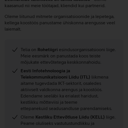
kaasanud nii meie töötajad, kliendid kui partnerid.
Oleme liitunud mitmete organisatsioonide ja lepetega,
kellega koostöös panustame ühiskonna arengusse veel
laiemalt.
Telia on
Rohetiigri
esindusorganisatsiooni liige.
Meie eesmärk on panustada koos teiste
mõjukate ettevõtetega keskkonnahoidu.
Eesti Infotehnoloogia ja
Telekommunikatsiooni Liidu (ITL)
liikmena
aitame tugevdada IKT-sektorit, osaledes
aktiivselt valdkonna arengus ja koostöös.
Edendame seeläbi ka erialast haridust,
kestlikku mõtteviisi ja teeme
ettepanekuid seadusandluse parendamiseks.
Oleme
Kestliku Ettevõtluse Liidu (KELL)
liige.
Peame oluliseks vastutustundlikku ja