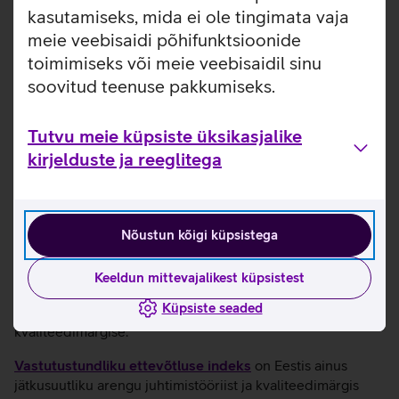
kasutamiseks, mida ei ole tingimata vaja
meie veebisaidi põhifunktsioonide
toimimiseks või meie veebisaidil sinu
soovitud teenuse pakkumiseks.
Tutvu meie küpsiste üksikasjalike
kirjelduste ja reeglitega
Vastutustundliku Ettevõtluse Foorum
Nõustun kõigi küpsistega
Vastutustundliku Ettevõtluse Foorum
(VEF), kelle
Keeldun mittevajalikest küpsistest
õigusjärglaseks on Kestliku Ettevõtluse Liit (KELL), on
Küpsiste seaded
väljastanud Telia Eestile kõrgeima ehk kuldtaseme
kvaliteedimärgise.
Vastutustundliku ettevõtluse indeks
on Eestis ainus
jätkusuutliku arengu juhtimistööriist ja kvaliteedimärgis