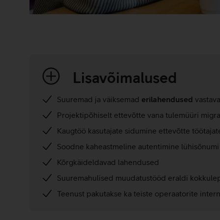
Lisavõimalused
Suuremad ja väiksemad
erilahendused
vastava
Projektipõhiselt ettevõtte vana tulemüüri migr
Kaugtöö kasutajate sidumine ettevõtte töötaj
Soodne kaheastmeline autentimine lühisõnumi 
Kõrgkäideldavad lahendused
Suuremahulised muudatustööd eraldi kokkule
Teenust pakutakse ka teiste operaatorite inte