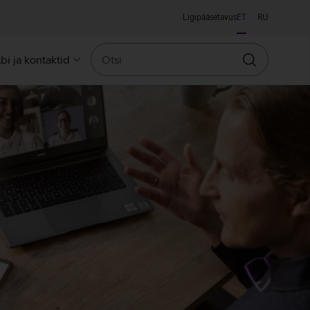
Ligipääsetavus
ET
RU
Otsi
bi ja kontaktid
Otsin