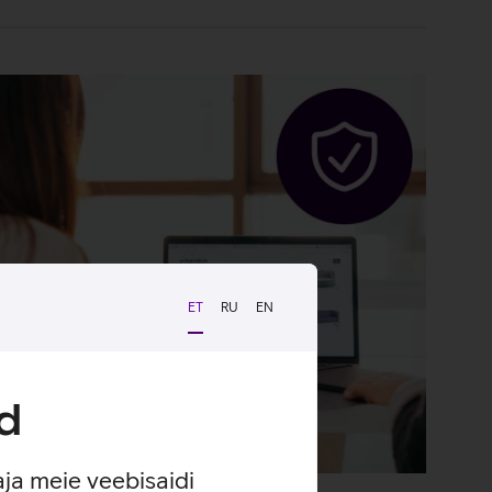
ET
RU
EN
d
aja meie veebisaidi