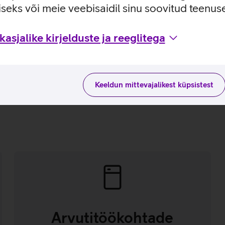
seks või meie veebisaidil sinu soovitud teenu
erimise vajadust ja sellega seotud
asjalike kirjelduste ja reeglitega
Keeldun mittevajalikest küpsistest
Arvutitöökohtade