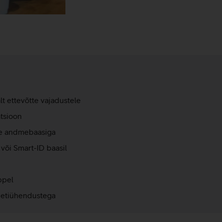
lt ettevõtte vajadustele
atsioon
ate andmebaasiga
või Smart-ID baasil
ppel
rnetiühendustega