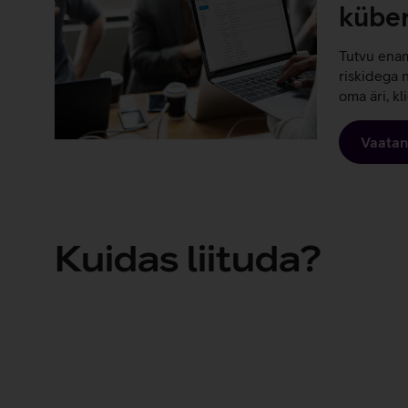
küber
Tutvu enam
riskidega 
oma äri, kl
Vaatan
Kuidas liituda?
Võta ühendust