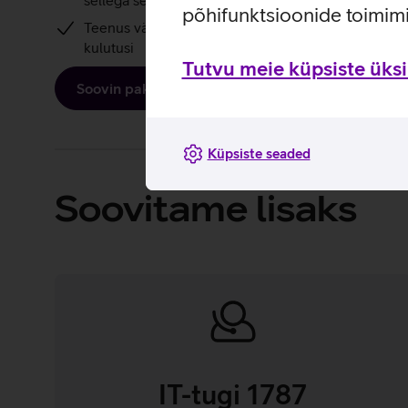
sellega seotud koolitustele
põhifunktsioonide toimimi
Teenus vähendab uusimatesse seadmetesse investe
kulutusi
Tutvu meie küpsiste üksik
Soovin pakkumist
Küpsiste seaded
Soovitame lisaks
IT-tugi 1787