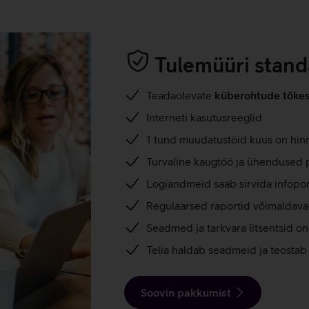
Tulemüüri stan
Teadaolevate
küberohtude tõke
Interneti kasutusreeglid
1 tund muudatustöid kuus on hinna
Turvaline kaugtöö ja ühendused 
Logiandmeid saab sirvida infoporta
Regulaarsed raportid võimaldavad
Seadmed ja tarkvara litsentsid o
Telia haldab seadmeid ja teosta
Soovin pakkumist