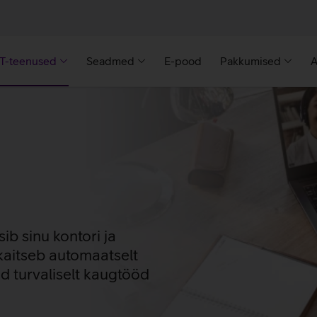
IT-teenused
Seadmed
E-pood
Pakkumised
A
b sinu kontori ja
 kaitseb automaatselt
d turvaliselt kaugtööd