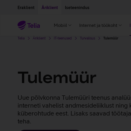
Liigu edasi põhisisu juurde
Ligipääsetavus
Eraklient
Äriklient
Iseteenindus
Mobiil
Internet ja töökoht
Telia
Äriklient
IT-teenused
Turvalisus
Tulemüür
Tulemüür
Uue põlvkonna Tulemüüri teenus analüüsi
interneti vahelist andmesideliiklust ning
küberohtude eest. Lisaks saavad töötaja
teha.