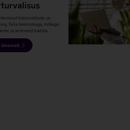
turvalisus
levinud küberohtude ja -
ning Telia teenustega, millega
iente ja andmeid kaitsta.
 lähemalt