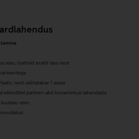
dardlahendus
stamine
 sees, lisatööd eraldi tasu eest
partneritega
alis, neid säilitatakse 1 aasta
 ettevõttel partneri abil turvanõrkusi lahendada
n kuutasu sees
b muudatusi