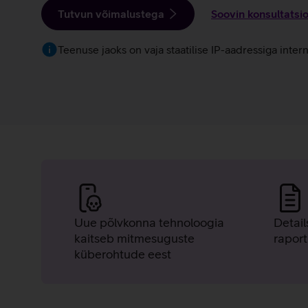
Tutvun võimalustega
Soovin konsultatsi
Teenuse jaoks on vaja staatilise IP-aadressiga inter
Telia
Tulemüüri
Uue põlvkonna tehnoloogia
Detail
eelised
kaitseb mitmesuguste
raport
küberohtude eest