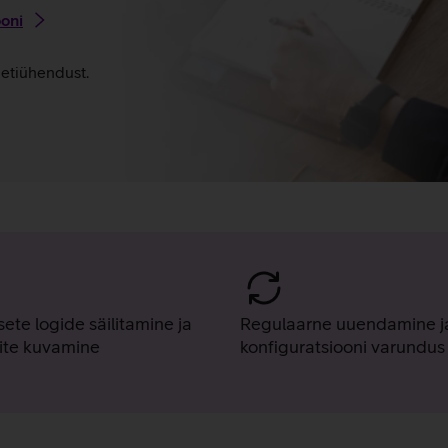
ooni
netiühendust.
sete logide säilitamine ja
Regulaarne uuendamine j
ite kuvamine
konfiguratsiooni varundus