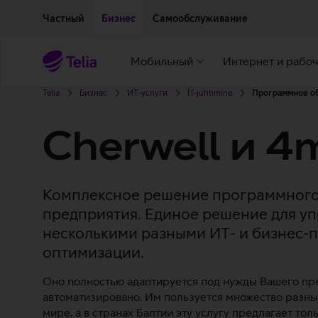
Двигаться дальше к основному контенту
Доступность
Частный
Бизнес
Самообслуживание
Мобильный
Интернет и рабоч
Telia
Бизнес
ИТ-услуги
IT-juhtimine
Программное об
Cherwell и 4
Комплексное решение программного
предприятия. Единое решение для у
несколькими разными ИТ- и бизнес-
оптимизации.
Оно полностью адаптируется под нужды Вашего пр
автоматизировано. Им пользуется множество разны
мире, а в странах Балтии эту услугу предлагает тольк