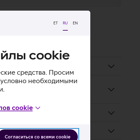
ET
RU
EN
йлы cookie
еские средства. Просим
безусловно необходимыми
жности
и.
ов cookie
ие?
илище?
Согласиться со всеми cookie