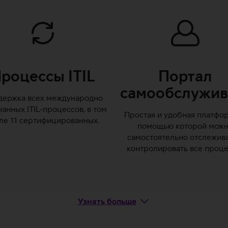
роцессы ITIL
Портал
самообслужив
держка всех международно
анных ITIL-процессов, в том
Простая и удобная платфор
ле 11 сертифицированных.
помощью которой мож
самостоятельно отслежива
контролировать все проце
Узнать больше