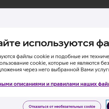
айте используются фа
граммное обеспечение?
уются файлы cookie и подобные им технич
ользование cookie, которые не являются 
ьной, и какие существуют возмо
дложения через него выбранной Вами услуг
ными описаниями и правилами наших файл
естимо программное обеспечен
 пользоваться в облачном хран
Отказаться от необязательных cookie