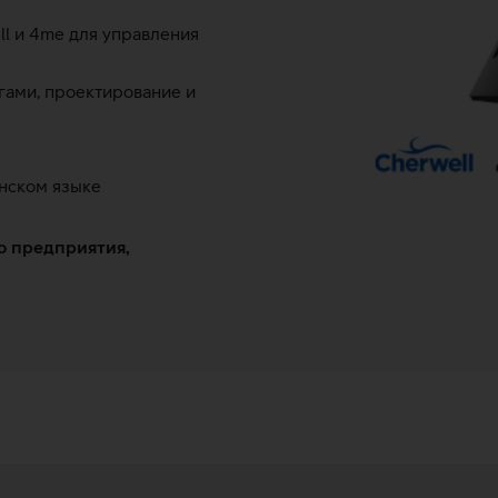
l и 4me для управления
угами, проектирование и
нском языке
о предприятия,