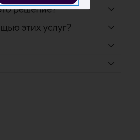
это решение?
щью этих услуг?