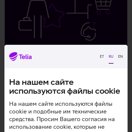
ET
RU
EN
Пользуйтесь бонусами
Бизнес-класса Telia
На нашем сайте
Скидка 100 €
на одну покупку устройства в
используются файлы cookie
год
Финансирование со
ставкой 9,9%
На нашем сайте используются файлы
cookie и подобные им технические
2 бесплатных
звонка в ИТ-поддержку в месяц
средства. Просим Вашего согласия на
использование cookie, которые не
Подробнее