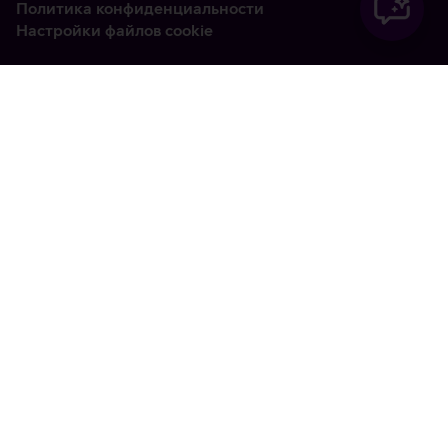
Политика конфиденциальности
Настройки файлов cookie
Vabandame, tekkis
tehniline viga
tx:undefined:ut:null