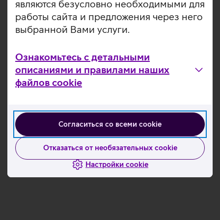
являются безусловно необходимыми для
работы сайта и предложения через него
выбранной Вами услуги.
Как подключиться
Ознакомьтесь с детальными
описаниями и правилами наших
файлов cookie
Закажите лицензии
Создайте для лицензии пользователя
Согласиться со всеми cookie
Отказаться от необязательных cookie
Настройки cookie
Установите программное обеспечение