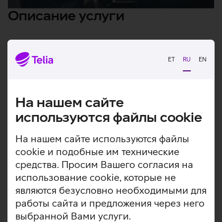
Описание услуги
Услуга включает в себя все необходимое для
организации ежедневной печати, позволяя вам
ET
RU
EN
сосредоточиться на своей основной деятельности.
Все необходимое печатное оборудование и
программное обеспечение
На нашем сайте
Расходные материалы и аксессуары (тонеры,
используются файлы cookie
чернила)
Регулярное техническое обслуживание для
На нашем сайте используются файлы
обеспечения надежности
cookie и подобные им технические
Компетентная поддержка клиентов
средства. Просим Вашего согласия на
использование cookie, которые не
Гарантированный уровень обслуживания
являются безусловно необходимыми для
Сменное оборудование
работы сайта и предложения через него
выбранной Вами услуги.