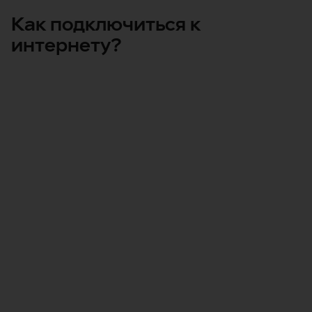
Как подключиться к
интернету?
Введите адрес и выберите скорость
Показать скорости
Ознакомиться с дополнительными
функциями и настройками