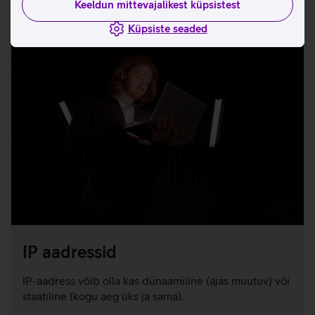
Keeldun mittevajalikest küpsistest
Küpsiste seaded
IP aadressid
IP-aadress võib olla kas dünaamiline (ajas muutuv) või
staatiline (kogu aeg üks ja sama).