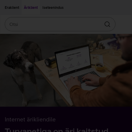
Liigu edasi põhisisu juurde
Ligipääsetavus
Eraklient
Äriklient
Iseteenindus
Otsi
Otsin
Internet ärikliendile
Turvanetiga on äri kaitstud