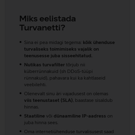
Miks eelistada
Turvanetti?
Sina ei pea midagi tegema:
kõik ühenduse
turvaliseks toimimiseks vajalik on
teenusesse juba sisseehitatud.
Nutikas turvafilter
tõrjub nii
küberrünnakuid (sh DDoS-tüüpi
rünnakuid), pahavara kui ka kahtlaseid
veebilehti.
Olenevalt sinu äri vajadusest on olemas
viis teenustaset (SLA)
, baastase sisaldub
hinnas.
Staatiline
või
dünaamiline IP-aadress
on
juba hinna sees.
Oma internetiühenduse turvalisusest saad