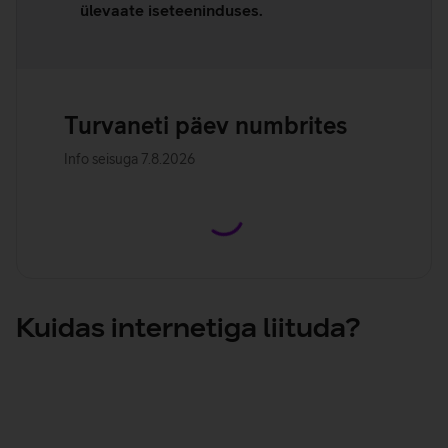
ülevaate iseteeninduses.
Turvaneti päev numbrites
Info seisuga
7.8.2026
Kuidas internetiga liituda?
Sisesta aadress ja vali sobiv kiirus