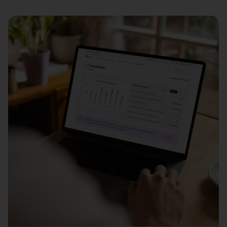
Andmete
laadimine