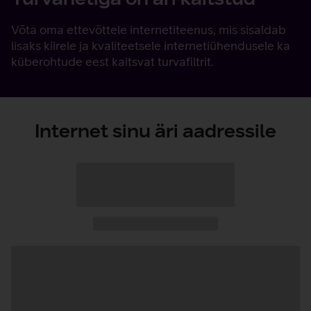
Võta oma ettevõttele internetiteenus, mis sisaldab
lisaks kiirele ja kvaliteetsele internetiühendusele ka
küberohtude eest kaitsvat turvafiltrit.
Internet sinu äri aadressile
Andmete
laadimine
Andmete
laadimine