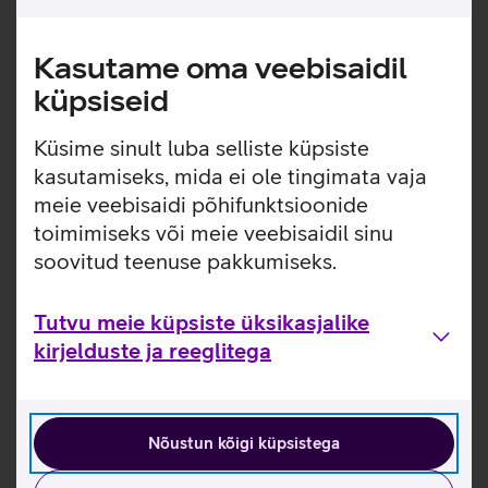
Sõlmi lepingud
Kasutame oma veebisaidil
küpsiseid
Küsime sinult luba selliste küpsiste
kasutamiseks, mida ei ole tingimata vaja
meie veebisaidi põhifunktsioonide
Hinnakiri ja tingimused
toimimiseks või meie veebisaidil sinu
soovitud teenuse pakkumiseks.
Interneti kiirused ja hinnad
Tutvu meie küpsiste üksikasjalike
kirjelduste ja reeglitega
Tingimused
Nõustun kõigi küpsistega
Lisateenused ja seadistused