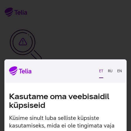
ET
RU
EN
Vabandame, tekkis
tehniline viga
Kasutame oma veebisaidil
tx:undefined:ut:null
küpsiseid
Seni saad meiega ühendust klienditeeninduse
Küsime sinult luba selliste küpsiste
numbril.
kasutamiseks, mida ei ole tingimata vaja