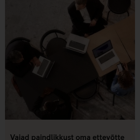
Vajad paindlikkust oma ettevõtte