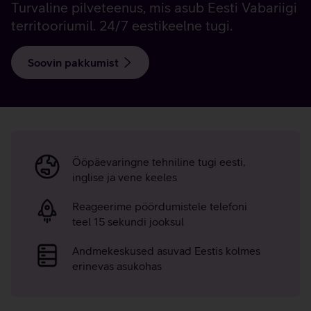
Turvaline pilveteenus, mis asub Eesti Vabariigi
territooriumil. 24/7 eestikeelne tugi.
Soovin pakkumist
Telia
T1
Ööpäevaringne tehniline tugi eesti,
Pilve
inglise ja vene keeles
argumendid
Reageerime pöördumistele telefoni
teel 15 sekundi jooksul
Andmekeskused asuvad Eestis kolmes
erinevas asukohas