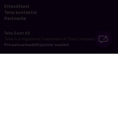
Ettevõttest
Telia kontaktid
Partnerile
Telia Eesti AS
Telia is a registered Trademark of Telia Company AB
Privaatsusteade
Küpsiste seaded