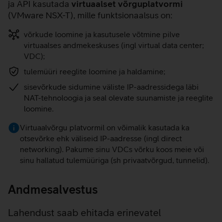
ja API kasutada
virtuaalset võrguplatvormi
(VMware NSX-T), mille funktsionaalsus on:
võrkude loomine ja kasutusele võtmine pilve
virtuaalses andmekeskuses (ingl virtual data center;
VDC);
tulemüüri reeglite loomine ja haldamine;
sisevõrkude sidumine väliste IP-aadressidega läbi
NAT-tehnoloogia ja seal olevate suunamiste ja reeglite
loomine.
Virtuaalvõrgu platvormil on võimalik kasutada ka
otsevõrke ehk väliseid IP-aadresse (ingl direct
networking). Pakume sinu VDCs võrku koos meie või
sinu hallatud tulemüüriga (sh privaatvõrgud, tunnelid).
Andmesalvestus
Lahendust saab ehitada erinevatel