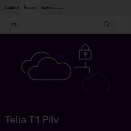
Liigu edasi põhisisu juurde
Ligipääsetavus
Eraklient
Äriklient
Iseteenindus
Otsi
Otsin
Telia T1 Pilv