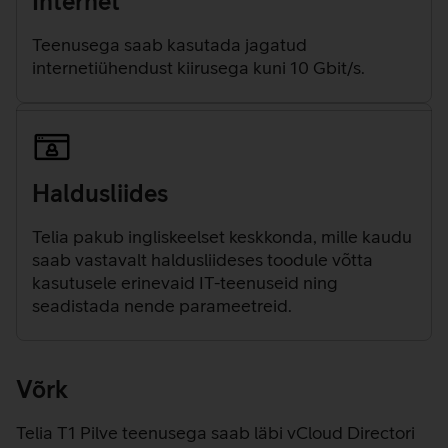
Internet
Teenusega saab kasutada jagatud
internetiühendust kiirusega kuni 10 Gbit/s.
Haldusliides
Telia pakub ingliskeelset keskkonda, mille kaudu
saab vastavalt haldusliideses toodule võtta
kasutusele erinevaid IT-teenuseid ning
seadistada nende parameetreid.
Võrk
Telia T1 Pilve teenusega saab läbi vCloud Directori