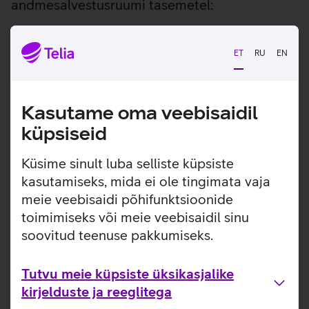
andmesalvestusruumi tasemetel:
ET
RU
EN
Tier1
Sobib ärikriitiliste rakenduste ja
andmebaaside jooksutamiseks, kus on vaja
Kasutame oma veebisaidil
sooritada väga kiireid lugemis- ja
küpsiseid
kirjutamisoperatsioone.
Küsime sinult luba selliste küpsiste
kasutamiseks, mida ei ole tingimata vaja
Vastab
SSD
tehnoloogilistele omadustele
meie veebisaidi põhifunktsioonide
toimimiseks või meie veebisaidil sinu
Jõudlus
100 000 IOPSi
soovitud teenuse pakkumiseks.
Tier2
Tutvu meie küpsiste üksikasjalike
kirjelduste ja reeglitega
Sobib rakenduste, andmebaaside