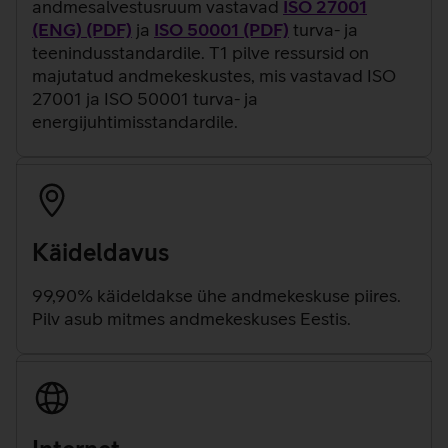
andmesalvestusruum vastavad
ISO 27001
(ENG) (PDF)
ja
ISO 50001 (PDF)
turva- ja
teenindusstandardile. T1 pilve ressursid on
majutatud andmekeskustes, mis vastavad ISO
27001 ja ISO 50001 turva- ja
energijuhtimisstandardile.
Käideldavus
99,90% käideldakse ühe andmekeskuse piires.
Pilv asub mitmes andmekeskuses Eestis.