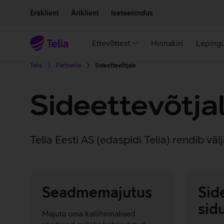
Liigu edasi põhisisu juurde
Ligipääsetavus
Eraklient
Äriklient
Iseteenindus
Ettevõttest
Hinnakiri
Lepingu
Telia
Partnerile
Sideettevõtjale
Sideettevõtja
Telia Eesti AS (edaspidi Telia) rendib 
Seadme­majutus
Sid
sid
Majuta oma kallihinnalised