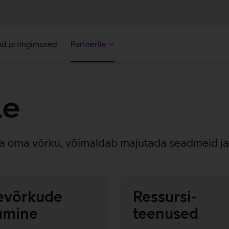
d ja tingimused
Partnerile
le
välja oma võrku, võimaldab majutada seadmeid j
evõrkude
Ressursi­
umine
teenused