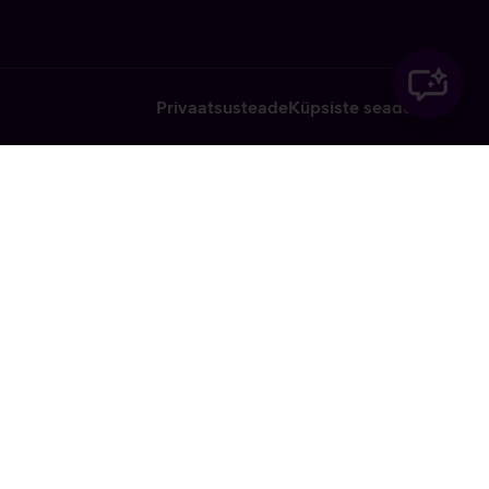
Privaatsusteade
Küpsiste seaded