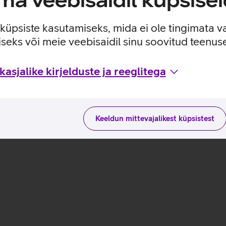
e küpsiste kasutamiseks, mida ei ole tingimata v
seks või meie veebisaidil sinu soovitud teenu
asjalike kirjelduste ja reeglitega
Keeldun mittevajalikest küpsistest