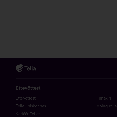
Ettevõttest
Ettevõttest
Hinnakiri
Telia ühiskonnas
Lepingud ja
Karjäär Telias