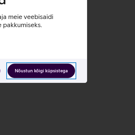
aja meie veebisaidi
se pakkumiseks.
Nõustun kõigi küpsistega