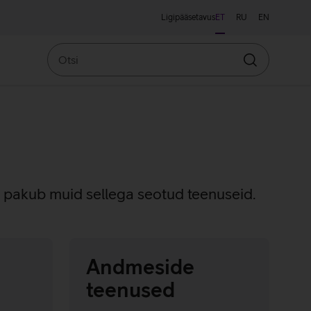
Ligipääsetavus
ET
RU
EN
Otsi
Otsin
a pakub muid sellega seotud teenuseid.
Andmeside
teenused