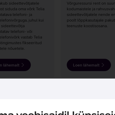
akub sideettevõtjatele
Võrguressursi rent on suu
st siduda oma võrk Telia
kodumaistele ja rahvusvahe
tatava telefoni- ja
sideettevõtjatele nende e
elefonivõrguga, juhul kui
poolt lõppkasutajale paku
 sideettevõtja
teenuste koostisosana.
tatav telefoni- või
elefonivõrk vastab Telia
tingimustes fikseeritud
stele nõuetele.
n lähemalt
Loen lähemalt
a veebisaidil küpsisei