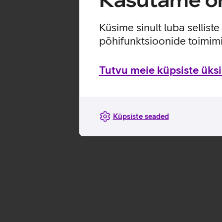
Küsime sinult luba sellist
põhifunktsioonide toimimi
Tutvu meie küpsiste üksik
Küpsiste seaded