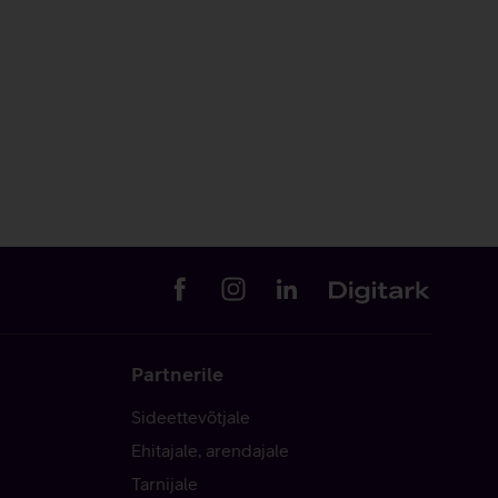
Partnerile
Sideettevõtjale
Ehitajale, arendajale
Tarnijale