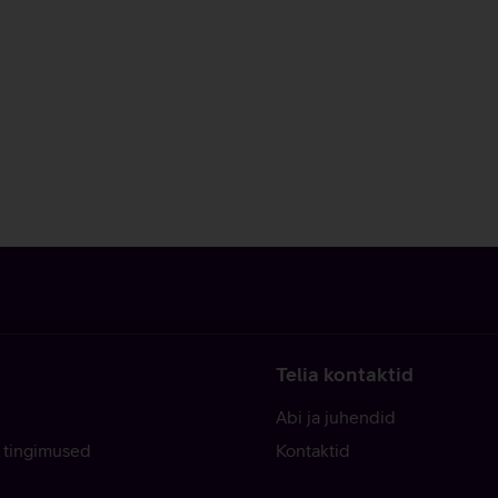
Telia kontaktid
Abi ja juhendid
 tingimused
Kontaktid