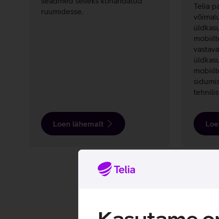
seadmed selleks kohandatud
Telia p
ruumidesse.
võimalu
üldkasu
mobiilt
vastava
üldkasu
mobiilt
sidumis
tehnili
Loen lähemalt
Loe
Kasutame om