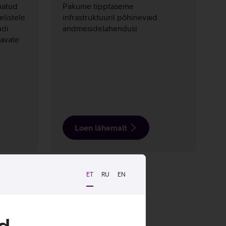
natud
Pakume tipptaseme
listele
infrastruktuuril põhinevaid
ndi
andmesidelahendusi
tavate
Loen lähemalt
ET
RU
EN
d