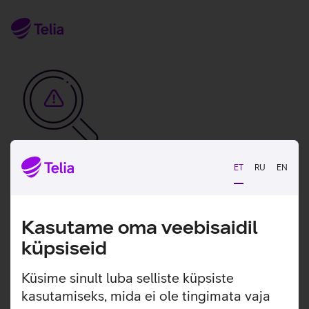
ET
RU
EN
Vabandame, tekkis
tehniline viga
Kasutame oma veebisaidil
tx:undefined:ut:null
küpsiseid
Seni saad meiega ühendust klienditeeninduse
Küsime sinult luba selliste küpsiste
numbril.
kasutamiseks, mida ei ole tingimata vaja