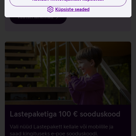
Küpsiste seaded
Vaatan lähemalt
Lastepaketiga 100 € sooduskood
Vali nüüd Lastepakett kellale või mobiilile ja
saad kingituseks e-poe sooduskoodi.