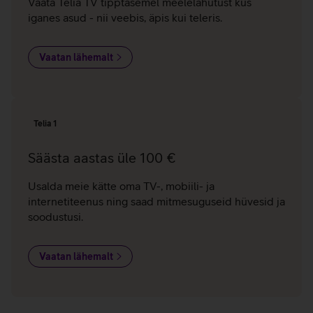
Vaata Telia TV tipptasemel meelelahutust kus
iganes asud - nii veebis, äpis kui teleris.
Vaatan lähemalt
Telia 1
Säästa aastas üle 100 €
Usalda meie kätte oma TV-, mobiili- ja
internetiteenus ning saad mitmesuguseid hüvesid ja
soodustusi.
Vaatan lähemalt