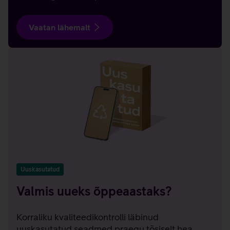
Vaatan lähemalt
Uuskasutatud
Valmis uueks õppeaastaks?
Korraliku kvaliteedikontrolli läbinud
uuskasutatud seadmed praegu tõsiselt hea