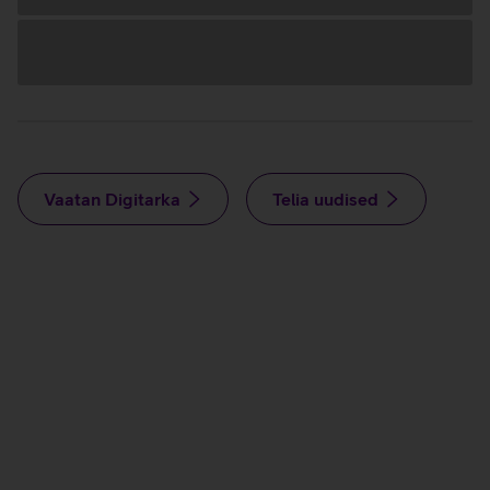
Andmete
laadimine
Vaatan Digitarka
Telia uudised