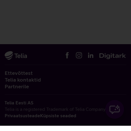
Ettevõttest
Telia kontaktid
Partnerile
Telia Eesti AS
Telia is a registered Trademark of Telia Company AB
Privaatsusteade
Küpsiste seaded