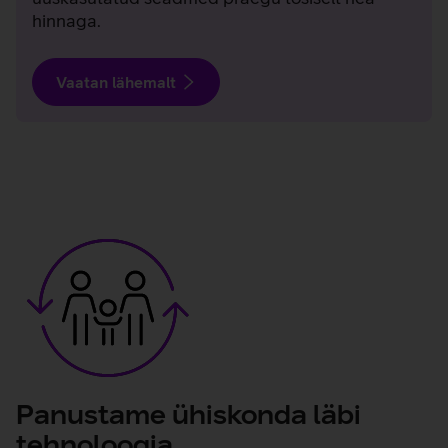
hinnaga.
Vaatan lähemalt
Panustame ühiskonda läbi
tehnoloogia