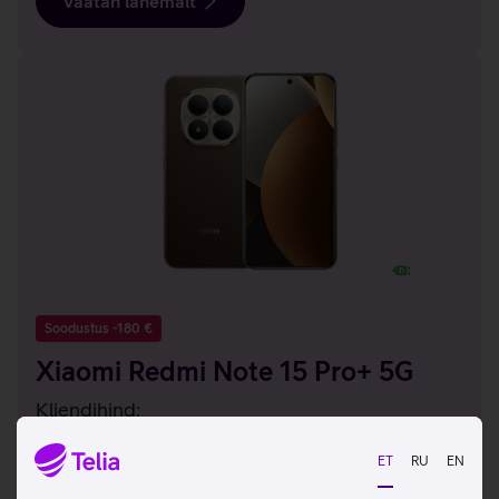
Vaatan lähemalt
Soodustus -180 €
Xiaomi Redmi Note 15 Pro+ 5G
Kliendihind:
319 €
ET
RU
EN
Tavahind: 499 €