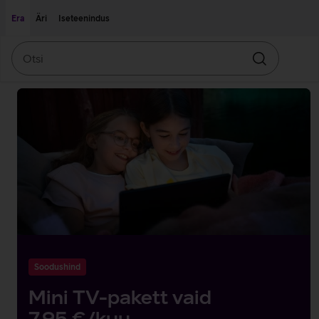
Liigu edasi põhisisu juurde
Ligipääsetavus
Era
Äri
Iseteenindus
Otsi
Otsin
Erakliendi
Pakkumised
avaleht
Soodushind
Mini TV-pakett vaid
7,95 €/kuu