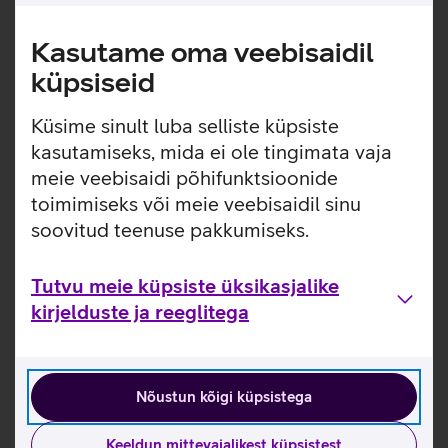
Vaatan lähemalt
Kasutame oma veebisaidil
küpsiseid
Küsime sinult luba selliste küpsiste
kasutamiseks, mida ei ole tingimata vaja
meie veebisaidi põhifunktsioonide
toimimiseks või meie veebisaidil sinu
soovitud teenuse pakkumiseks.
Tutvu meie küpsiste üksikasjalike
kirjelduste ja reeglitega
Apple MacBook Neo 256 GB
Kliendihind:
Nõustun kõigi küpsistega
759 €
Tavahind: 819 €
Keeldun mittevajalikest küpsistest