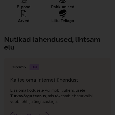
E-pood
Pakkumised
Arved
Liitu Teliaga
Nutikad lahendused, lihtsam
elu
Turvavõrk
Uus
Kaitse oma internetiühendust
Lisa oma kodusele või mobiiliühendusele
Turvavõrgu teenus
, mis tõkestab ebaturvalisi
veebilehti ja õngitsuskirju.