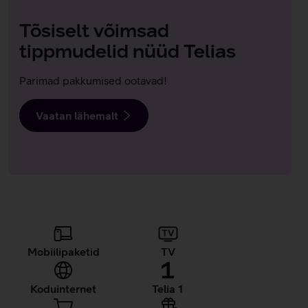
Tõsiselt võimsad
tippmudelid nüüd Telias
Parimad pakkumised ootavad!
Vaatan lähemalt
Kiirviited
Mobiilipaketid
TV
Koduinternet
Telia 1