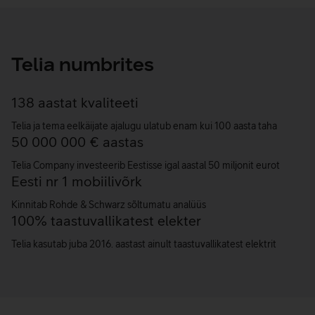
Telia numbrites
138
138
aastat kvaliteeti
Telia ja tema eelkäijate ajalugu ulatub enam kui 100 aasta taha
50000000
50 000 000
€ aastas
Telia Company investeerib Eestisse igal aastal 50 miljonit eurot
Eesti nr 1 mobiilivõrk
Kinnitab Rohde & Schwarz sõltumatu analüüs
100
100
% taastuvallikatest elekter
Telia kasutab juba 2016. aastast ainult taastuvallikatest elektrit