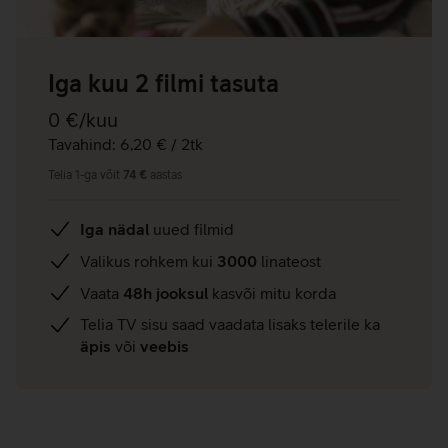
Iga kuu 2 filmi tasuta
0 €/kuu
Tavahind: 6,20 € / 2tk
Telia 1-ga võit
74 €
aastas
Iga nädal
uued filmid
Valikus rohkem kui
3000
linateost
Vaata
48h jooksul
kasvõi mitu korda
Telia TV sisu saad vaadata lisaks telerile ka
äpis
või
veebis