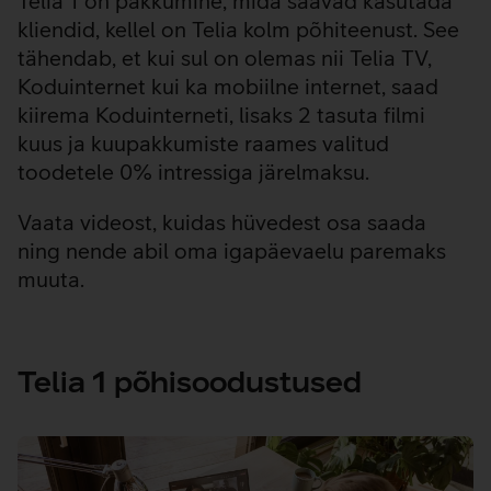
Telia 1 on pakkumine, mida saavad kasutada
kliendid, kellel on Telia kolm põhiteenust. See
tähendab, et kui sul on olemas nii Telia TV,
Koduinternet kui ka mobiilne internet, saad
kiirema Koduinterneti, lisaks 2 tasuta filmi
kuus ja kuupakkumiste raames valitud
toodetele 0% intressiga järelmaksu.
Vaata videost, kuidas hüvedest osa saada
ning nende abil oma igapäevaelu paremaks
muuta.
Telia 1 põhisoodustused