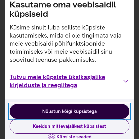
Kasutame oma veebisaidil
Login sisse
küpsiseid
Küsime sinult luba selliste küpsiste
kasutamiseks, mida ei ole tingimata vaja
meie veebisaidi põhifunktsioonide
Kuidas saada Telia 1 kliendiks?
toimimiseks või meie veebisaidil sinu
soovitud teenuse pakkumiseks.
Tutvu meie küpsiste üksikasjalike
kirjelduste ja reeglitega
Vormista Telia 1 liitumine
Nõustun kõigi küpsistega
Keeldun mittevajalikest küpsistest
Küpsiste seaded
Hakka kohe põhisoodustusi nautima