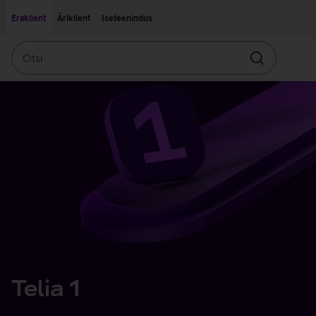
Liigu edasi põhisisu juurde
Ligipääsetavus
Eraklient
Äriklient
Iseteenindus
Otsi
Otsin
Telia 1