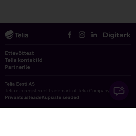
Ettevõttest
Telia kontaktid
Partnerile
Telia Eesti AS
Telia is a registered Trademark of Telia Company AB
Privaatsusteade
Küpsiste seaded