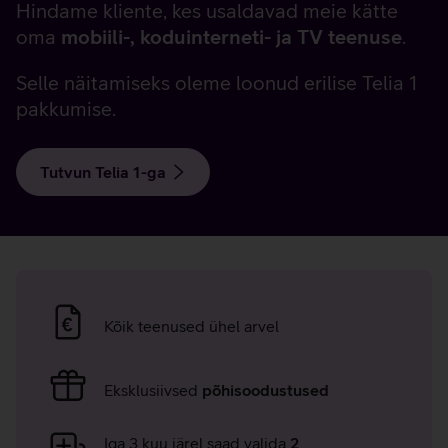
Hindame kliente, kes usaldavad meie kätte
oma
mobiili-, koduinterneti- ja TV teenuse
.
Selle näitamiseks oleme loonud erilise Telia 1
pakkumise.
Tutvun Telia 1-ga
Telia
ühe
Kõik teenused ühel arvel
eelised
Eksklusiivsed
põhisoodustused
Iga 3 kuu järel saad valida
2