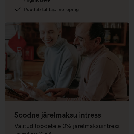
tingimustele
Puudub tähtajaline leping
Soodne järelmaksu intress
Valitud toodetele 0% järelmaksuintress
Tavaintress 21,9%