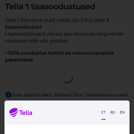
Telia 1 lisasoodustused
Telia 1 kliendina saad valida iga 3 kuu järel
2
lisasoodustust
.
Lisasoodustused võivad ajas muutuda ning nende
saadavus võib olla piiratud.
−50% soodustus kehtib ka olemasolevatele
pakettidele
Sisse logides näed, milliseid Telia 1 lisasoodustusi saad
valida.
ET
RU
EN
Telia 1 kampaania tingimused
Järelmaksu soodusintressi tingimused