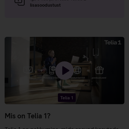
lisasoodustust
Laadin
video
-
Telia 1
Mis on Telia 1?