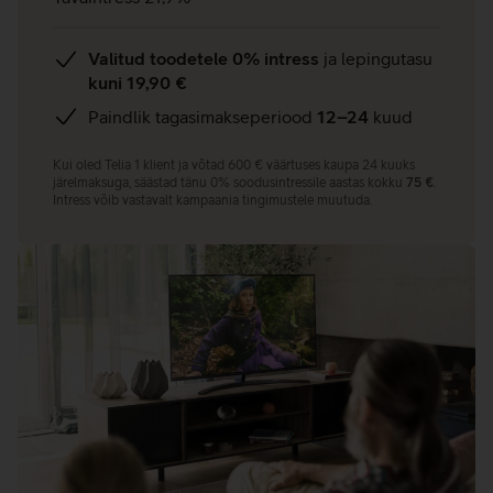
Valitud toodetele 0% intress
ja lepingutasu
kuni 19,90 €
Paindlik tagasimakseperiood
12–24
kuud
Kui oled Telia 1 klient ja võtad 600 € väärtuses kaupa 24 kuuks
järelmaksuga, säästad tänu 0% soodusintressile aastas kokku
75 €
.
Intress võib vastavalt kampaania tingimustele muutuda.