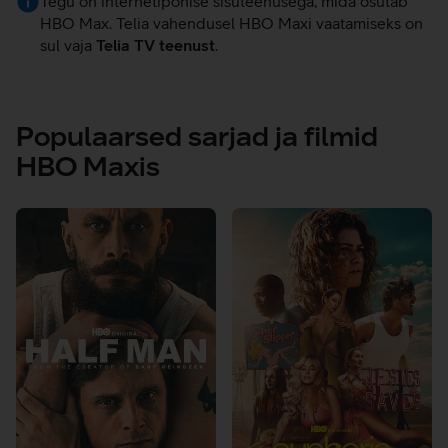
Tegu on internetipõhise sisuteenusega, mida osutab
HBO Max. Telia vahendusel HBO Maxi vaatamiseks on
sul vaja
Telia TV teenust
.
Populaarsed sarjad ja filmid
HBO Maxis