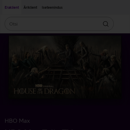
Liigu edasi põhisisu juurde
Ligipääsetavus
Eraklient
Äriklient
Iseteenindus
Otsi
Otsin
HBO Max