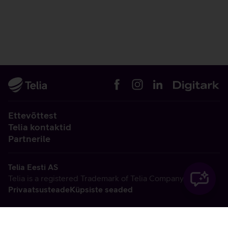
Ettevõttest
Telia kontaktid
Partnerile
Telia Eesti AS
Telia is a registered Trademark of Telia Company AB
Privaatsusteade
Küpsiste seaded