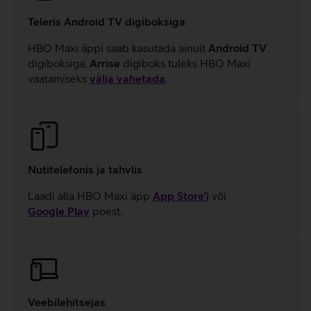
Teleris Android TV digiboksiga
HBO Maxi äppi saab kasutada ainult
Android TV
digiboksiga.
Arrise
digiboks tuleks HBO Maxi
vaatamiseks
välja vahetada
.
Nutitelefonis ja tahvlis
Laadi alla HBO Maxi äpp
App Store’i
või
Google Play
poest.
Veebilehitsejas