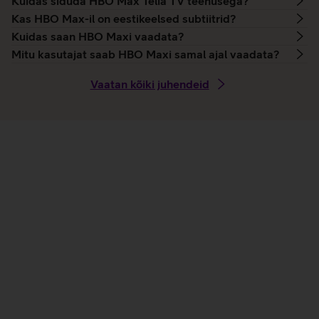
Kuidas siduda HBO Max Telia TV teenusega?
Kas HBO Max-il on eestikeelsed subtiitrid?
Kuidas saan HBO Maxi vaadata?
Mitu kasutajat saab HBO Maxi samal ajal vaadata?
Vaatan kõiki juhendeid