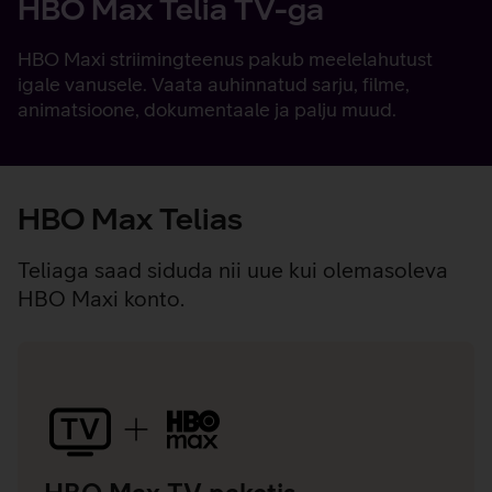
HBO Max Telia TV-ga
HBO Maxi striimingteenus pakub meelelahutust
igale vanusele. Vaata auhinnatud sarju, filme,
animatsioone, dokumentaale ja palju muud.
HBO Max Telias
Teliaga saad siduda nii uue kui olemasoleva
HBO Maxi konto.