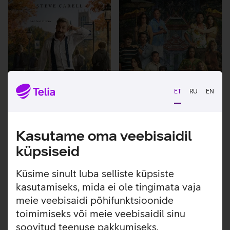
ET
RU
EN
Kasutame oma veebisaidil
küpsiseid
Rooster
The White Lotus
Küsime sinult luba selliste küpsiste
kasutamiseks, mida ei ole tingimata vaja
meie veebisaidi põhifunktsioonide
toimimiseks või meie veebisaidil sinu
soovitud teenuse pakkumiseks.