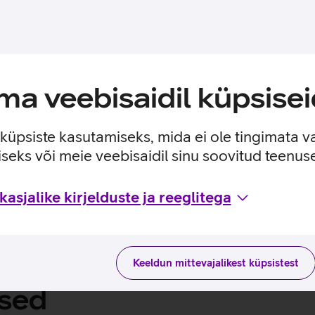
tt juba
eks kasuta
a veebisaidil küpsisei
või Kuupakett enne
e küpsiste kasutamiseks, mida ei ole tingimata v
seks või meie veebisaidil sinu soovitud teenu
asjalike kirjelduste ja reeglitega
Keeldun mittevajalikest küpsistest
used