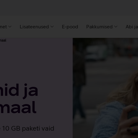
rnet
Lisateenused
E-pood
Pakkumised
Abi j
maal
id ja
smaal
 10 GB paketi vaid