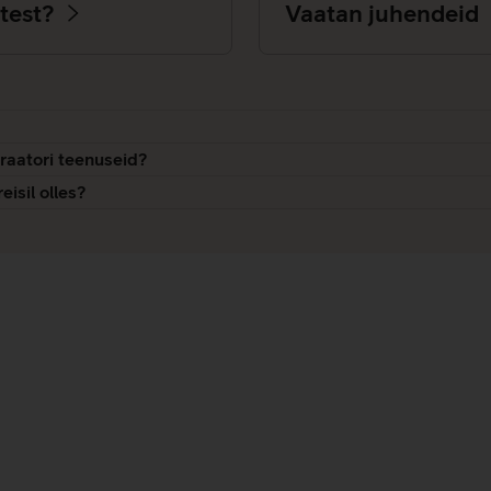
test?
Vaatan juhendeid
raatori teenuseid?
isil olles?