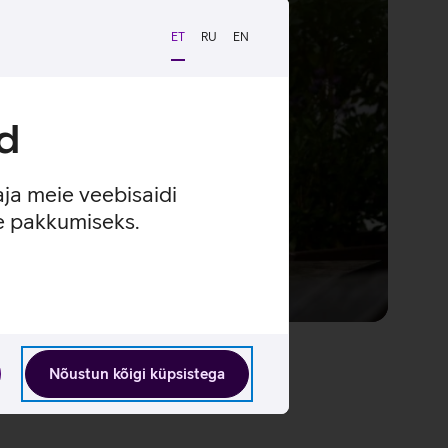
ET
RU
EN
d
aja meie veebisaidi
se pakkumiseks.
Nõustun kõigi küpsistega