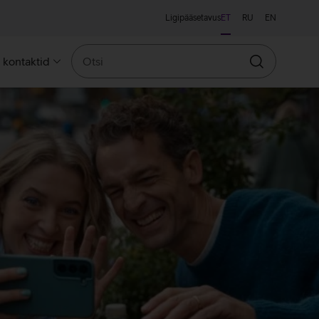
Ligipääsetavus
ET
RU
EN
Otsi
a kontaktid
Otsin