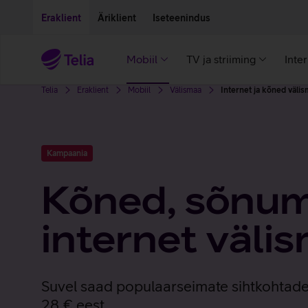
Liigu edasi põhisisu juurde
Ligipääsetavus
Eraklient
Äriklient
Iseteenindus
Mobiil
TV ja striiming
Inte
Telia
Eraklient
Mobiil
Välismaa
Internet ja kõned välis
Kampaania
Kõned, sõnum
internet väli
Suvel saad populaarseimate sihtkohtade
28 € eest.