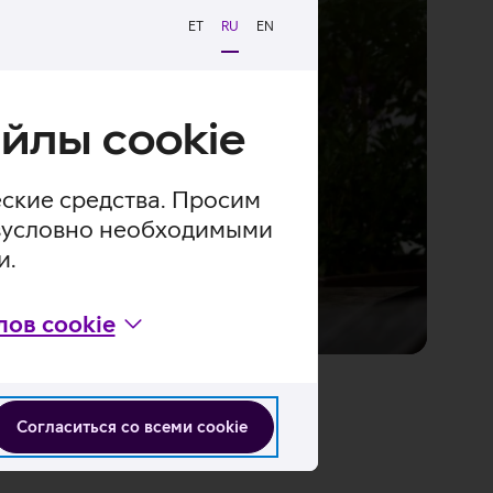
ET
RU
EN
йлы cookie
еские средства. Просим
безусловно необходимыми
и.
ов cookie
Согласиться со всеми cookie