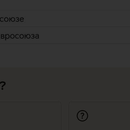
 союзе
Евросоюза
?