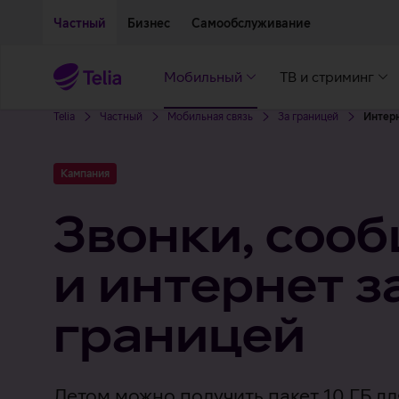
Двигаться дальше к основному контенту
Доступность
Частный
Бизнес
Самообслуживание
Мобильный
ТВ и стриминг
Telia
Частный
Мобильная связь
За границей
Интерн
Кампания
Звонки, соо
и интернет з
границей
Летом можно получить пакет 10 ГБ д