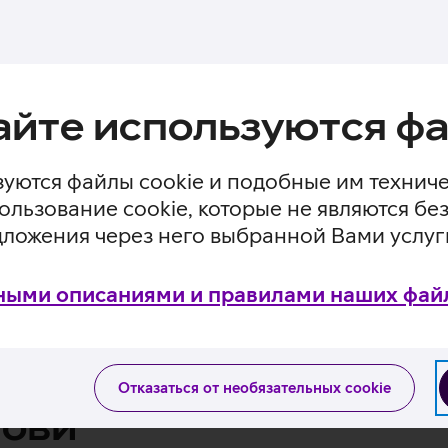
-пакет
айте используются фа
не, ознакомьтесь
ездкой
чный пакет.
уются файлы cookie и подобные им технич
ользование cookie, которые не являются 
дложения через него выбранной Вами услуг
ными описаниями и правилами наших файл
Отказаться от необязательных cookie
лови