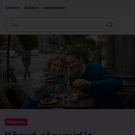
Liigu edasi põhisisu juurde
Ligipääsetavus
Eraklient
Äriklient
Iseteenindus
Otsi
Otsin
Kampaania