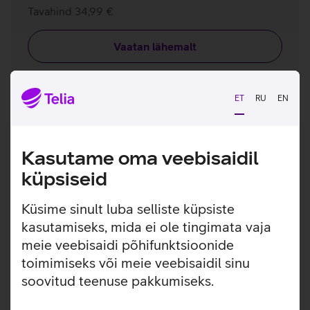
Tavahind 34,99 €
Vaatan lähemalt
ET
RU
EN
Kasutame oma veebisaidil
küpsiseid
Küsime sinult luba selliste küpsiste
kasutamiseks, mida ei ole tingimata vaja
meie veebisaidi põhifunktsioonide
toimimiseks või meie veebisaidil sinu
soovitud teenuse pakkumiseks.