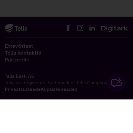
Ettevõttest
Telia kontaktid
Partnerile
Telia Eesti AS
Telia is a registered Trademark of Telia Company AB
Privaatsusteade
Küpsiste seaded