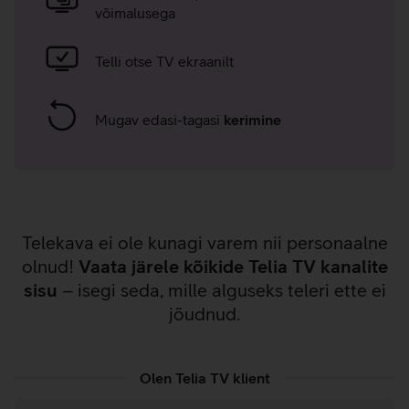
võimalusega
Telli otse TV ekraanilt
Mugav edasi-tagasi
kerimine
Telekava ei ole kunagi varem nii personaalne
olnud!
Vaata järele kõikide Telia TV kanalite
sisu
– isegi seda, mille alguseks teleri ette ei
jõudnud.
Olen Telia TV klient