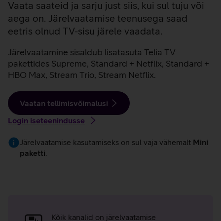
Vaata saateid ja sarju just siis, kui sul tuju või
aega on. Järelvaatamise teenusega saad
eetris olnud TV-sisu järele vaadata.
Järelvaatamine sisaldub lisatasuta Telia TV
pakettides Supreme, Standard + Netflix, Standard +
HBO Max, Stream Trio, Stream Netflix.
Vaatan tellimisvõimalusi
Login iseteenindusse
Järelvaatamise kasutamiseks on sul vaja vähemalt
Mini
paketti
.
Järelvaatamise
eelised
Kõik kanalid on järelvaatamise