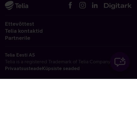
Ettevõttest
Telia kontaktid
Partnerile
Telia Eesti AS
Telia is a registered Trademark of Telia Company AB
Privaatsusteade
Küpsiste seaded