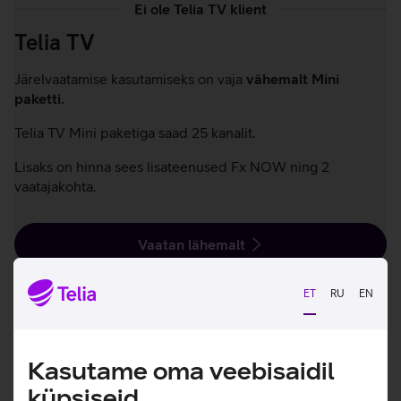
Ei ole Telia TV klient
Telia TV
Järelvaatamise kasutamiseks on vaja
vähemalt Mini
paketti.
Telia TV Mini paketiga saad 25 kanalit.
Lisaks on hinna sees lisateenused Fx NOW ning 2
vaatajakohta.
Vaatan lähemalt
ET
RU
EN
Kasutame oma veebisaidil
küpsiseid