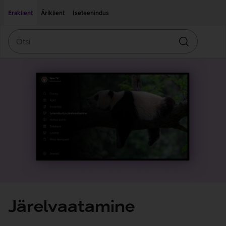
Liigu edasi põhisisu juurde
Ligipääsetavus
Eraklient
Äriklient
Iseteenindus
Otsi
Otsin
Järelvaatamine