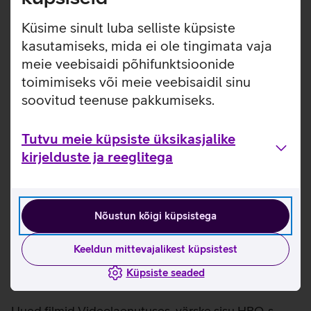
Küsime sinult luba selliste küpsiste
kasutamiseks, mida ei ole tingimata vaja
meie veebisaidi põhifunktsioonide
toimimiseks või meie veebisaidil sinu
soovitud teenuse pakkumiseks.
Tutvu meie küpsiste üksikasjalike
kirjelduste ja reeglitega
Nõustun kõigi küpsistega
Telia TV Uudised – värskeim
Keeldun mittevajalikest küpsistest
meelelahutus iga kuu
Küpsiste seaded
Uued filmid Videolaenutuses, värske sisu HBO-s,