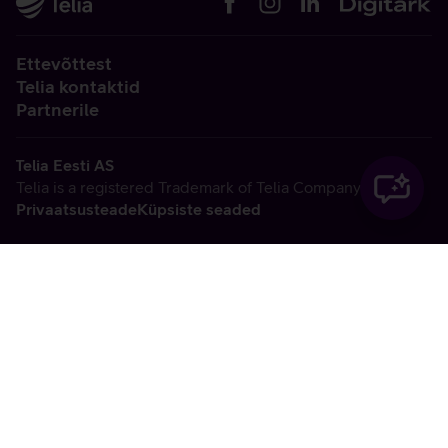
Ettevõttest
Telia kontaktid
Partnerile
Telia Eesti AS
Telia is a registered Trademark of Telia Company AB
Privaatsusteade
Küpsiste seaded