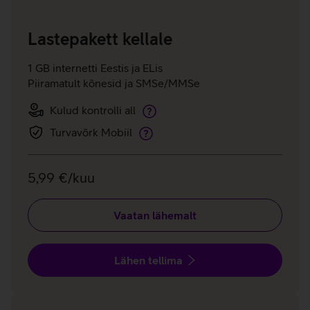
Lastepakett kellale
1 GB internetti Eestis ja ELis
Piiramatult kõnesid ja SMSe/MMSe
Kulud kontrolli all
Kulud
kontrolli
Turvavõrk Mobiil
Turvavõrk
all
Mobiil
5,99 €/kuu
Vaatan lähemalt
Lähen tellima