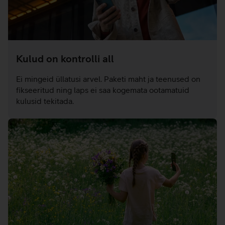
Kulud on kontrolli all
Ei mingeid üllatusi arvel. Paketi maht ja teenused on
fikseeritud ning laps ei saa kogemata ootamatuid
kulusid tekitada.