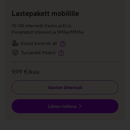
Lastepakett mobiilile
10 GB internetti Eestis ja ELis
Piiramatult kõnesid ja SMSe/MMSe
Kulud kontrolli all
Kulud
kontrolli
Turvavõrk Mobiil
Turvavõrk
all
Mobiil
9,99 €/kuu
Vaatan lähemalt
Lähen tellima