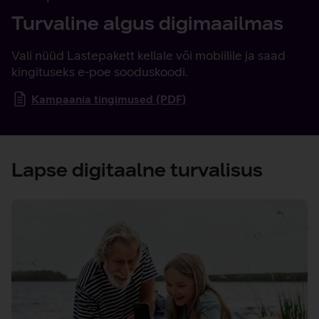
Turvaline algus digimaailmas
Vali nüüd Lastepakett kellale või mobiilile ja saad
kingituseks e-poe sooduskoodi.
Kampaania tingimused (PDF)
Lapse digitaalne turvalisus