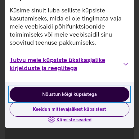
Nutikellad
Küsime sinult luba selliste küpsiste
kasutamiseks, mida ei ole tingimata vaja
meie veebisaidi põhifunktsioonide
toimimiseks või meie veebisaidil sinu
soovitud teenuse pakkumiseks.
Tutvu meie küpsiste üksikasjalike
kirjelduste ja reeglitega
Nõustun kõigi küpsistega
Keeldun mittevajalikest küpsistest
Küpsiste seaded