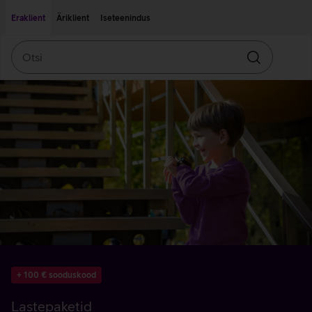
Liigu edasi põhisisu juurde
Ligipääsetavus
Eraklient
Äriklient
Iseteenindus
Otsi
Otsin
+ 100 € sooduskood
Lastepaketid