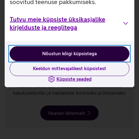
soovitud teenuse pakkumiseks.
Tutvu meie küpsiste üksikasjalike
Vaatan lähemalt
kirjelduste ja reeglitega
Nõustun kõigi küpsistega
eSIM
Keeldun mittevajalikest küpsistest
Uue põlvkonna nutitelefonidesse ja arvutitesse
Küpsiste seaded
sisseehitatud eSIM muudab mobiilsideteenuste
kasutuselevõtu ja haldamise kiiremaks ja lihtsamaks.
Vaatan lähemalt