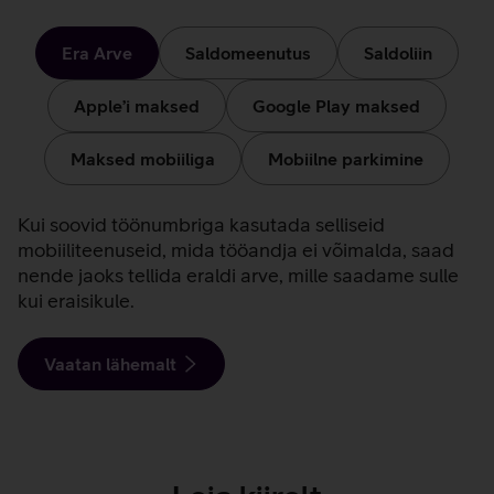
Arved
ja
Era Arve
Saldomeenutus
Saldoliin
maksed
Apple’i maksed
Google Play maksed
Maksed mobiiliga
Mobiilne parkimine
Era
Kui soovid töönumbriga kasutada selliseid
mobiiliteenuseid, mida tööandja ei võimalda, saad
Arve
nende jaoks tellida eraldi arve, mille saadame sulle
kui eraisikule.
Vaatan lähemalt