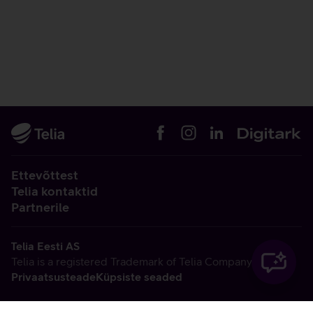
Ettevõttest
Telia kontaktid
Partnerile
Telia Eesti AS
Telia is a registered Trademark of Telia Company AB
Privaatsusteade
Küpsiste seaded