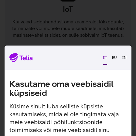
IoT
Kui vajad sideühendust oma kaamerale, tõkkepuule,
terminalile või mõnele muule seadmele, mis kasutab
masinatevahelist sidet, on sulle sobivaim IoT teenus.
Vaatan lähemalt
ET
RU
EN
Kasutame oma veebisaidil
küpsiseid
Mobiil-ID
Küsime sinult luba selliste küpsiste
kasutamiseks, mida ei ole tingimata vaja
Mobiil-ID on digitaalne isikutunnistus sinu
nutiseadmes, millega saad e-keskkondadesse
meie veebisaidi põhifunktsioonide
siseneda, makseid teha, lepinguid sõlmida,
toimimiseks või meie veebisaidil sinu
digitaalallkirja anda ja valimistel hääletada.