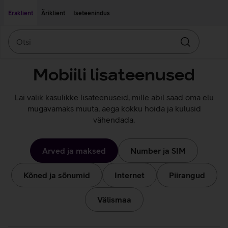
Liigu edasi põhisisu juurde
Ligipääsetavus
Eraklient
Äriklient
Iseteenindus
Otsi
Otsin
Mobiili lisateenused
Lai valik kasulikke lisateenuseid, mille abil saad oma elu
mugavamaks muuta, aega kokku hoida ja kulusid
vähendada.
Arved ja maksed
Number ja SIM
Kõned ja sõnumid
Internet
Piirangud
Välismaa