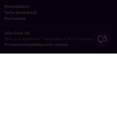
Ettevõttest
Telia kontaktid
Partnerile
Telia Eesti AS
Telia is a registered Trademark of Telia Company AB
Privaatsusteade
Küpsiste seaded