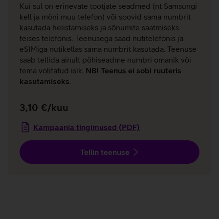
Kui sul on erinevate tootjate seadmed (nt Samsungi
kell ja mõni muu telefon) või soovid sama numbrit
kasutada helistamiseks ja sõnumite saatmiseks
teises telefonis. Teenusega saad nutitelefonis ja
eSIMiga nutikellas sama numbrit kasutada. Teenuse
saab tellida ainult põhiseadme numbri omanik või
tema volitatud isik.
NB! Teenus ei sobi ruuteris
kasutamiseks
.
3,10 €/kuu
Kampaania tingimused (PDF)
Tellin teenuse