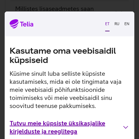
KKK
Millistes lisaseadmetes saan
MultiSIMi teenust kasutada?
ET
RU
EN
Mis vahe on eSIMil ja MultiSIMil?
Kasutame oma veebisaidil
Kes saavad Telia MultiSIMi teenust
tellida?
küpsiseid
Küsime sinult luba selliste küpsiste
Kuidas MultiSIM teenust
kasutamiseks, mida ei ole tingimata vaja
lõpetada?
meie veebisaidi põhifunktsioonide
toimimiseks või meie veebisaidil sinu
Milliste telefonidega saan Telia
soovitud teenuse pakkumiseks.
MultiSIMi teenust kasutada?
Kas ma saan oma nutikellaga
Tutvu meie küpsiste üksikasjalike
maksta?
kirjelduste ja reeglitega