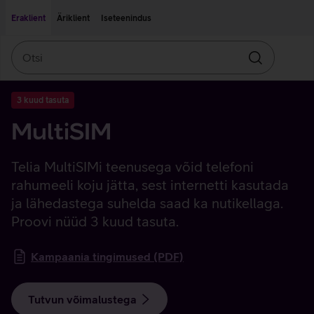
Liigu edasi põhisisu juurde
Ligipääsetavus
Eraklient
Äriklient
Iseteenindus
Otsi
Otsin
3 kuud tasuta
MultiSIM
Telia MultiSIMi teenusega võid telefoni
rahumeeli koju jätta, sest internetti kasutada
ja lähedastega suhelda saad ka nutikellaga.
Proovi nüüd 3 kuud tasuta.
Kampaania tingimused (PDF)
Tutvun võimalustega