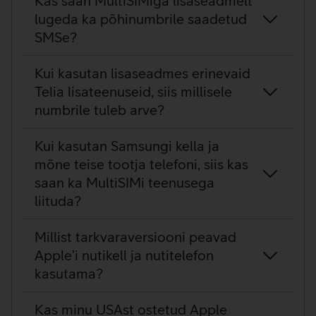
Kas saan MultiSIMiga lisaseadmelt
lugeda ka põhinumbrile saadetud
SMSe?
Kui kasutan lisaseadmes erinevaid
Telia lisateenuseid, siis millisele
numbrile tuleb arve?
Kui kasutan Samsungi kella ja
mõne teise tootja telefoni, siis kas
saan ka MultiSIMi teenusega
liituda?
Millist tarkvaraversiooni peavad
Apple’i nutikell ja nutitelefon
kasutama?
Kas minu USAst ostetud Apple