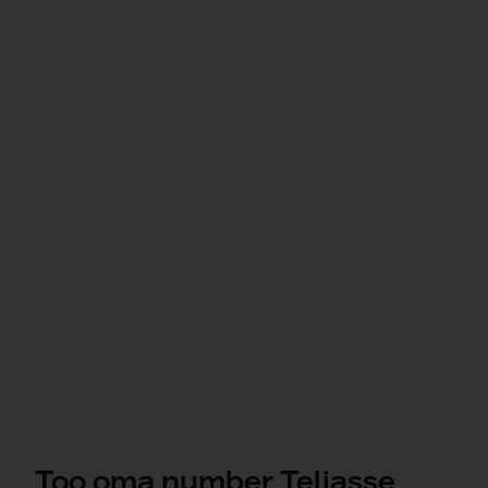
Too oma number Teliasse