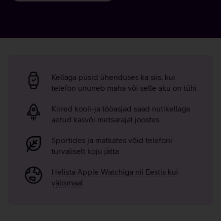
MultiSIMi
eelised
Kellaga püsid ühenduses ka siis, kui
telefon ununeb maha või selle aku on tühi
Kiired kooli-ja tööasjad saad nutikellaga
aetud kasvõi metsarajal joostes
Sportides ja matkates võid telefoni
turvaliselt koju jätta
Helista Apple Watchiga nii Eestis kui
välismaal