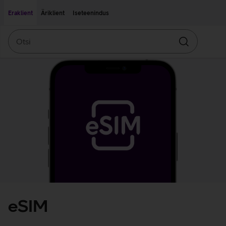
Liigu edasi põhisisu juurde
Ligipääsetavus
Eraklient
Äriklient
Iseteenindus
Otsi
Otsin
eSIM