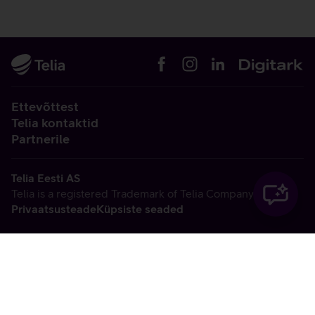
Ettevõttest
Telia kontaktid
Partnerile
Telia Eesti AS
Telia is a registered Trademark of Telia Company AB
Privaatsusteade
Küpsiste seaded