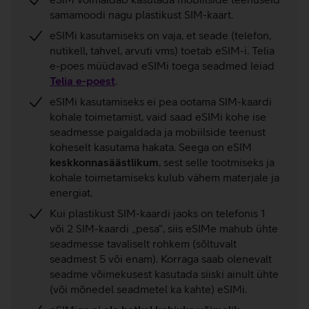
samamoodi nagu plastikust SIM-kaart.
eSIMi kasutamiseks on vaja, et seade (telefon,
nutikell, tahvel, arvuti vms) toetab eSIM-i. Telia
e-poes müüdavad eSIMi toega seadmed leiad
Telia e-poest
.
eSIMi kasutamiseks ei pea ootama SIM-kaardi
kohale toimetamist, vaid saad eSIMi kohe ise
seadmesse paigaldada ja mobiilside teenust
koheselt kasutama hakata. Seega on eSIM
keskkonnasäästlikum
, sest selle tootmiseks ja
kohale toimetamiseks kulub vähem materjale ja
energiat.
Kui plastikust SIM-kaardi jaoks on telefonis 1
või 2 SIM-kaardi „pesa“, siis eSIMe mahub ühte
seadmesse tavaliselt rohkem (sõltuvalt
seadmest 5 või enam). Korraga saab olenevalt
seadme võimekusest kasutada siiski ainult ühte
(või mõnedel seadmetel ka kahte) eSIMi.