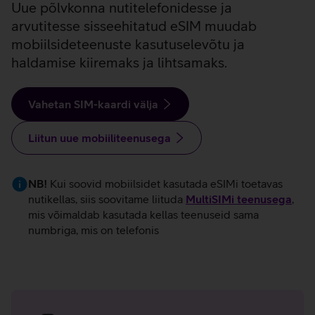
Uue põlvkonna nutitelefonidesse ja
arvutitesse sisseehitatud eSIM muudab
mobiilsideteenuste kasutuselevõtu ja
haldamise kiiremaks ja lihtsamaks.
Vahetan SIM-kaardi välja
Liitun uue mobiiliteenusega
NB!
Kui soovid mobiilsidet kasutada eSIMi toetavas
nutikellas, siis soovitame liituda
MultiSIMi teenusega
,
mis võimaldab kasutada kellas teenuseid sama
numbriga, mis on telefonis