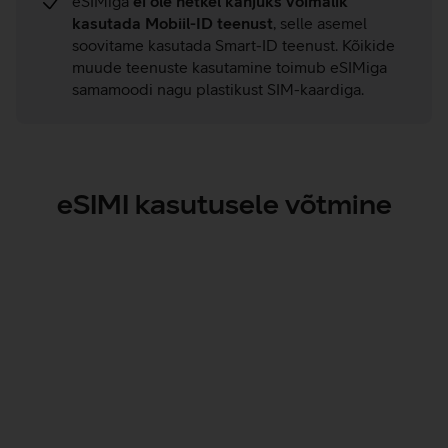
eSIMiga
ei ole hetkel kahjuks võimalik
kasutada Mobiil-ID teenust
, selle asemel
soovitame kasutada Smart-ID teenust. Kõikide
muude teenuste kasutamine toimub eSIMiga
samamoodi nagu plastikust SIM-kaardiga.
eSIMI kasutusele võtmine