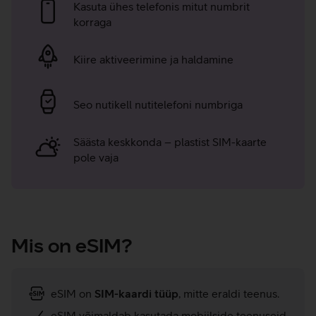
Kasuta ühes telefonis mitut numbrit
korraga
Kiire aktiveerimine ja haldamine
Seo nutikell nutitelefoni numbriga
Säästa keskkonda – plastist SIM-kaarte
pole vaja
Mis on eSIM?
eSIM on
SIM-kaardi tüüp
, mitte eraldi teenus.
eSIM võimaldab kasutada mobiilside teenuseid