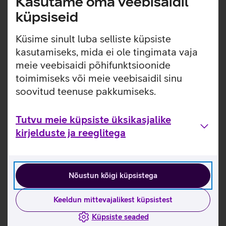
Kasutame oma veebisaidil
küpsiseid
Hea teada
Küsime sinult luba selliste küpsiste
kasutamiseks, mida ei ole tingimata vaja
meie veebisaidi põhifunktsioonide
KKK
Juhendid
toimimiseks või meie veebisaidil sinu
soovitud teenuse pakkumiseks.
KKK
Kuidas ma tean, kas minu
Tutvu meie küpsiste üksikasjalike
seade toetab eSIMi?
kirjelduste ja reeglitega
Mis vahe on eSIMil ja
MultiSIMil?
Nõustun kõigi küpsistega
Keeldun mittevajalikest küpsistest
Kui mul on seadmes eSIM
ja tahan seadet vahetada
Küpsiste seaded