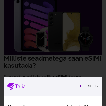
Milliste seadmetega saan eSIMi
kasutada?
E-poest leiad laia valiku
eSIMi
toega
nutitelefone
ja -
kellasid
.
ET
RU
EN
Vaatan lähemalt