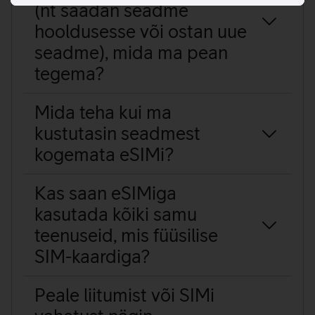
(nt saadan seadme
hooldusesse või ostan uue
seadme), mida ma pean
tegema?
Mida teha kui ma
kustutasin seadmest
kogemata eSIMi?
Kas saan eSIMiga
kasutada kõiki samu
teenuseid, mis füüsilise
SIM-kaardiga?
Peale liitumist või SIMi