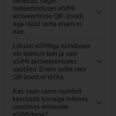
vahetust nägin
iseteeninduses eSIMi
aktiveerimise QR- koodi,
aga nüüd seda enam ei
näe.
Liitusin eSIMiga esinduses
või telefoni teel ja sain
eSIMi aktiveerimiseks
vautšeri. Enam sellel olev
QR-kood ei tööta.
Kas saan sama numbrit
kasutada korraga mitmes
seadmes erinevate
eSIMidega?