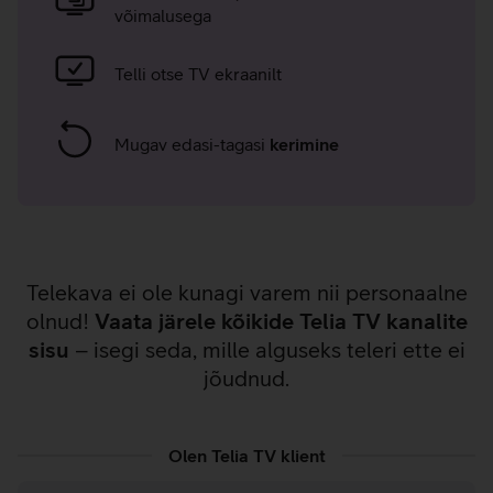
võimalusega
Telli otse TV ekraanilt
Mugav edasi-tagasi
kerimine
Telekava ei ole kunagi varem nii personaalne
olnud!
Vaata järele kõikide Telia TV kanalite
sisu
– isegi seda, mille alguseks teleri ette ei
jõudnud.
Olen Telia TV klient