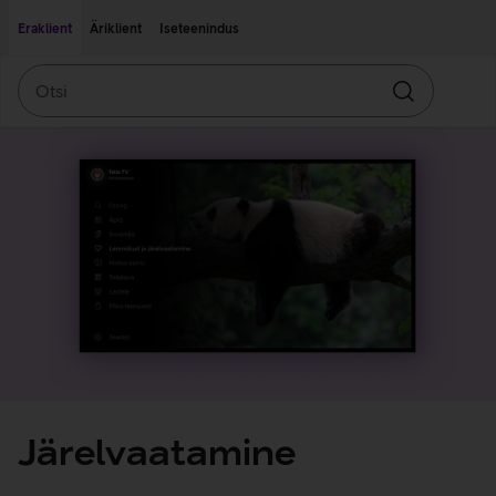
Liigu edasi põhisisu juurde
Ligipääsetavus
Eraklient
Äriklient
Iseteenindus
Otsi
Otsin
Järelvaatamine