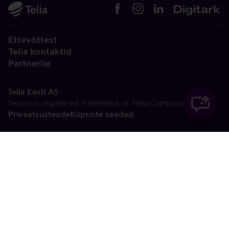
Ettevõttest
Telia kontaktid
Partnerile
Telia Eesti AS
Telia is a registered Trademark of Telia Company AB
Privaatsusteade
Küpsiste seaded