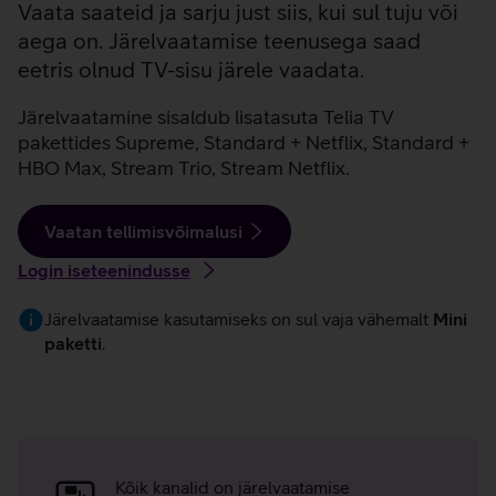
Vaata saateid ja sarju just siis, kui sul tuju või
aega on. Järelvaatamise teenusega saad
eetris olnud TV-sisu järele vaadata.
Järelvaatamine sisaldub lisatasuta Telia TV
pakettides Supreme, Standard + Netflix, Standard +
HBO Max, Stream Trio, Stream Netflix.
Vaatan tellimisvõimalusi
Login iseteenindusse
Järelvaatamise kasutamiseks on sul vaja vähemalt
Mini
paketti
.
Järelvaatamise
eelised
Kõik kanalid on järelvaatamise