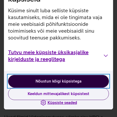
Küsime sinult luba selliste küpsiste
kasutamiseks, mida ei ole tingimata vaja
meie veebisaidi põhifunktsioonide
toimimiseks või meie veebisaidil sinu
soovitud teenuse pakkumiseks.
Tutvu meie küpsiste üksikasjalike
kirjelduste ja reeglitega
Nõustun kõigi küpsistega
Telia TV Uudised – värskeim
Keeldun mittevajalikest küpsistest
meelelahutus iga kuu
Küpsiste seaded
Uued filmid Videolaenutuses, värske sisu HBO-s,