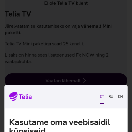
Ei ole Telia TV klient
Telia TV
Järelvaatamise kasutamiseks on vaja
vähemalt Mini
paketti.
Telia TV Mini paketiga saad 25 kanalit.
Lisaks on hinna sees lisateenused Fx NOW ning 2
vaatajakohta.
Vaatan lähemalt
ET
RU
EN
Kasutame oma veebisaidil
küpsiseid