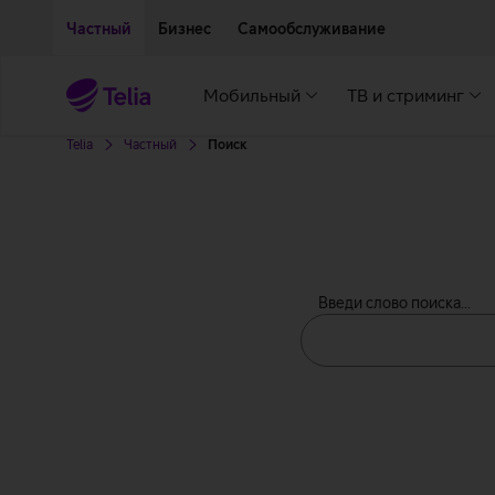
Двигаться дальше к основному контенту
Доступность
Частный
Бизнес
Самообслуживание
Мобильный
ТВ и стриминг
Telia
Частный
Поиск
Введи слово поиска...