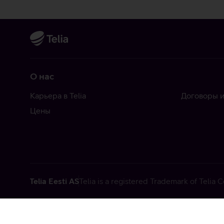
О нас
Карьера в Telia
Договоры и
Цены
Telia Eesti AS
Telia is a registered Trademark of Telia