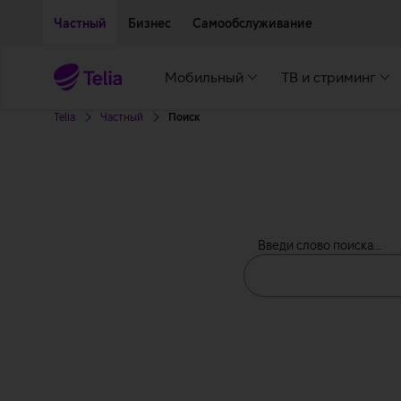
Двигаться дальше к основному контенту
Доступность
Частный
Бизнес
Самообслуживание
Мобильный
ТВ и стриминг
Telia
Частный
Поиск
Введи слово поиска...