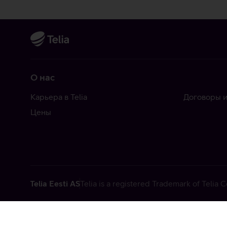
О нас
Карьера в Telia
Договоры и
Цены
Telia Eesti AS
Telia is a registered Trademark of Telia