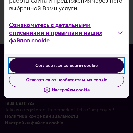
работы сайта и предложения через него
выбранной Вами услуги.
Ознакомьтесь с детальными
описаниями и правилами наших
файлов cookie
Согласиться со всеми cookie
О нас
Контакты
Отказаться от необязательных cookie
Партнерам
Настройки cookie
Telia Eesti AS
Telia is a registered Trademark of Telia Company AB
Политика конфиденциальности
Настройки файлов cookie