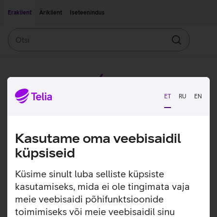
Liigu edasi põhisisu juurde
Ligipääsetavus
Eraklient
Äriklient
Iseteenindus
Otsi
Otsin
ET
RU
EN
Kasutame oma veebisaidil
küpsiseid
Küsime sinult luba selliste küpsiste
kasutamiseks, mida ei ole tingimata vaja
meie veebisaidi põhifunktsioonide
toimimiseks või meie veebisaidil sinu