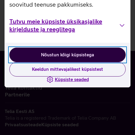
soovitud teenuse pakkumiseks.
Tutvu meie küpsiste üksikasjalike
kirjelduste ja reeglitega
Nõustun kõigi küpsistega
Keeldun mittevajalikest küpsistest
Küpsiste seaded
Ettevõttest
Telia kontaktid
Partnerile
Telia Eesti AS
Telia is a registered Trademark of Telia Company AB
Privaatsusteade
Küpsiste seaded