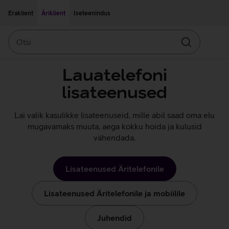
Liigu edasi põhisisu juurde
Ligipääsetavus
Eraklient
Äriklient
Iseteenindus
Otsi
Otsin
Lauatelefoni
lisateenused
Lai valik kasulikke lisateenuseid, mille abil saad oma elu
mugavamaks muuta, aega kokku hoida ja kulusid
vähendada.
Lisateenused Äritelefonile
Lisateenused Äritelefonile ja mobiilile
Juhendid