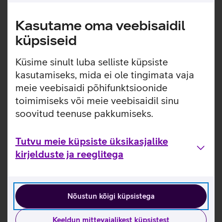
Kasutame oma veebisaidil
küpsiseid
Küsime sinult luba selliste küpsiste
kasutamiseks, mida ei ole tingimata vaja
meie veebisaidi põhifunktsioonide
toimimiseks või meie veebisaidil sinu
soovitud teenuse pakkumiseks.
Tutvu meie küpsiste üksikasjalike
kirjelduste ja reeglitega
Nõustun kõigi küpsistega
Keeldun mittevajalikest küpsistest