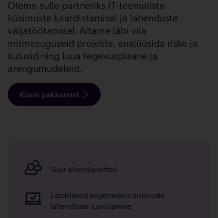
Oleme sulle partneriks IT-teemaliste
küsimuste kaardistamisel ja lahenduste
väljatöötamisel. Aitame läbi viia
mitmesuguseid projekte, analüüsida riske ja
kulusid ning luua tegevusplaane ja
arengumudeleid.
Küsin pakkumist
IT
konsultatsiooni
Suur kliendiportfell
eelised
Laialdased kogemused erinevate
lahenduste juurutamise