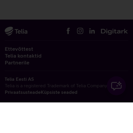
Ettevõttest
Telia kontaktid
Partnerile
Telia Eesti AS
Telia is a registered Trademark of Telia Company AB
Privaatsusteade
Küpsiste seaded