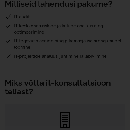
Milliseid lahendusi pakume?
IT-audit
IT-keskkonna riskide ja kulude analüüs ning
optimeerimine
IT-tegevusplaanide ning pikemaajalise arengumudeli
loomine
IT-projektide analüüs, juhtimine ja läbiviimine
Miks võtta it-konsultatsioon
teliast?