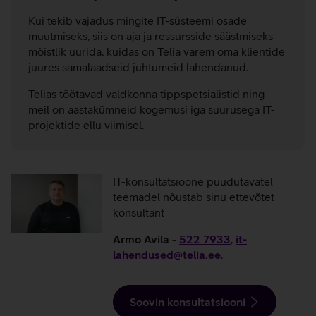
Kui tekib vajadus mingite IT-süsteemi osade
muutmiseks, siis on aja ja ressursside säästmiseks
mõistlik uurida, kuidas on Telia varem oma klientide
juures samalaadseid juhtumeid lahendanud.
Telias töötavad valdkonna tippspetsialistid ning
meil on aastakümneid kogemusi iga suurusega IT-
projektide ellu viimisel.
IT-konsultatsioone puudutavatel
teemadel nõustab sinu ettevõtet
konsultant
Armo Avila
-
522 7933
,
it-
lahendused@telia.ee
.
Soovin konsultatsiooni