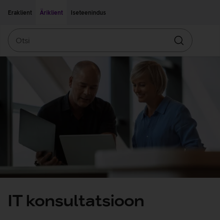
Liigu edasi põhisisu juurde
Ligipääsetavus
Eraklient
Äriklient
Iseteenindus
Otsi
Otsin
IT konsultatsioon