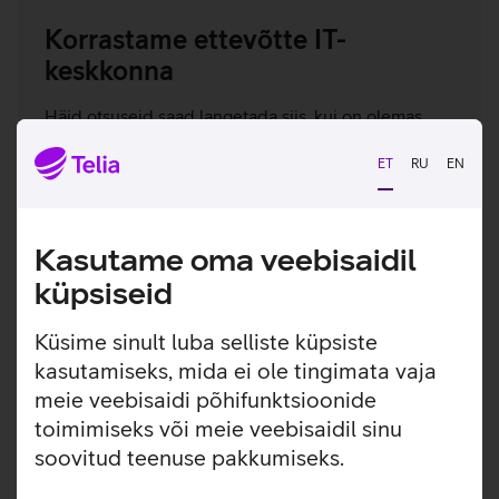
Korrastame ettevõtte IT-
keskkonna
Häid otsuseid saad langetada siis, kui on olemas
selge ülevaade olemasoleva IT-keskkonna
tugevatest ja nõrkadest kohtadest. Telia aitab
ET
RU
EN
auditeerida IT-keskkonda osade kaupa või
tervikuna ning kaardistada olemasolevaid varasid ja
ressursse.
Kasutame oma veebisaidil
Lisaks selgitusele teeme ka ettepanekuid selle
küpsiseid
kohta, mida ja millises ulatuses oleks mõistlik
optimaalsete tulemuste saavutamiseks muuta.
Küsime sinult luba selliste küpsiste
kasutamiseks, mida ei ole tingimata vaja
meie veebisaidi põhifunktsioonide
toimimiseks või meie veebisaidil sinu
soovitud teenuse pakkumiseks.