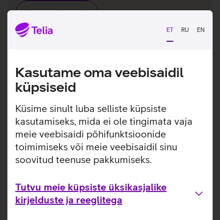
Vaatan lähemalt
ET
RU
EN
Turvavõrk Mobiili tellimiseks on vaja Telia ärikliendi
mobiilse interneti
teenust.
Kasutame oma veebisaidil
küpsiseid
Küsime sinult luba selliste küpsiste
kasutamiseks, mida ei ole tingimata vaja
meie veebisaidi põhifunktsioonide
toimimiseks või meie veebisaidil sinu
soovitud teenuse pakkumiseks.
Tutvu meie küpsiste üksikasjalike
kirjelduste ja reeglitega
Turvaraport