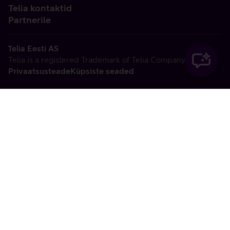
Telia kontaktid
Partnerile
Telia Eesti AS
Telia is a registered Trademark of Telia Company AB
Privaatsusteade
Küpsiste seaded
Vabandame, tekkis