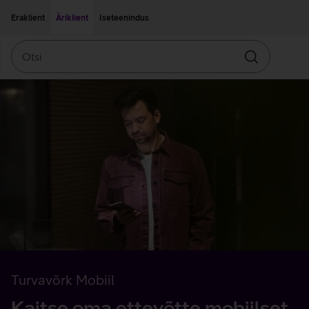
Liigu edasi põhisisu juurde
Ligipääsetavus
Eraklient
Äriklient
Iseteenindus
Otsi
Otsin
Turvavõrk Mobiil
Kaitse oma ettevõtte mobiilset