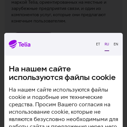
маркой Telia, ориентированных на местные и
зарубежные предприятия связи, и один из
компонентов услуг, которые они предлагают
конечным пользователям.
Подробнее
ET
RU
EN
Услуги передачи данных
На нашем сайте
Мы предлагаем высококачественные
используются файлы cookie
инфраструктурные решения передачи данных
На нашем сайте используются файлы
cookie и подобные им технические
Подробнее
средства. Просим Вашего согласия на
использование cookie, которые не
являются безусловно необходимыми для
работы сайта и предложения через него