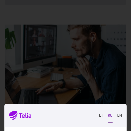
В цену услуги входят:
ET
RU
EN
Администрирование платформы и