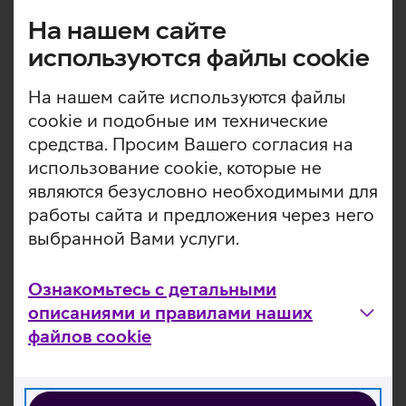
инсталляция обновлений
На нашем сайте
Добавление серверов и выведение их
используются файлы cookie
из-под защиты
Первичная настройка модулей защиты
На нашем сайте используются файлы
cookie и подобные им технические
Настройка уведомлений и отчетов
средства. Просим Вашего согласия на
Уведомления об обнаружении в системе
использование cookie, которые не
определенных событий
являются безусловно необходимыми для
Периодическая отправка отчетов
работы сайта и предложения через него
выбранной Вами услуги.
Настройка отправки логов
Ознакомьтесь с детальными
описаниями и правилами наших
файлов cookie