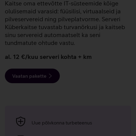
Kaitse oma ettevõtte IT-süsteemide kõige
olulisemaid varasid: füüsilisi, virtuaalseid ja
pilveservereid ning pilveplatvorme. Serveri
Küberkaitse tuvastab turvanõrkusi ja kaitseb
sinu servereid automaatselt ka seni
tundmatute ohtude vastu.
al. 12 €/kuu serveri kohta + km
Vaatan pakette
Telia
Serveri
Uue põlvkonna turbeteenus
Küberkaitse