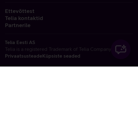
Ettevõttest
Telia kontaktid
Partnerile
Telia Eesti AS
Telia is a registered Trademark of Telia Company AB
Privaatsusteade
Küpsiste seaded