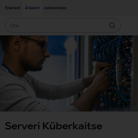
Liigu edasi põhisisu juurde
Ligipääsetavus
Eraklient
Äriklient
Iseteenindus
Otsi
Otsin
Serveri Küberkaitse