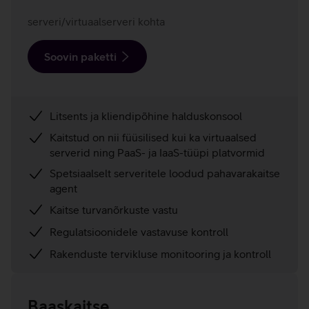
serveri/virtuaalserveri kohta
Soovin paketti
Litsents ja kliendipõhine halduskonsool
Kaitstud on nii füüsilised kui ka virtuaalsed
serverid ning PaaS- ja IaaS-tüüpi platvormid
Spetsiaalselt serveritele loodud pahavarakaitse
agent
Kaitse turvanõrkuste vastu
Regulatsioonidele vastavuse kontroll
Rakenduste tervikluse monitooring ja kontroll
Baaskaitse