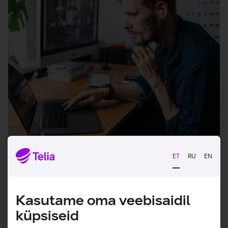
Teenuse hinnas on:
ET
RU
EN
Platvormi haldamine ja uuenduste
paigaldamine
Serverite lisamine ja kaitse alt
Kasutame oma veebisaidil
eemaldamine
küpsiseid
Esialgne kaitsemoodulite seadistamine