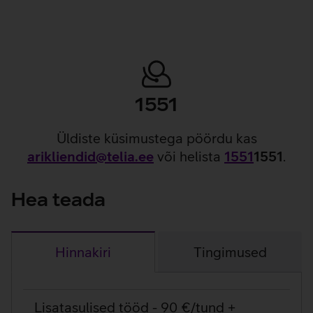
1551
Üldiste küsimustega pöördu kas
arikliendid@telia.ee
või helista
1551
1551
.
Hea teada
Hinnakiri
Tingimused
Hinnakiri
Lisatasulised tööd - 90 €/tund +