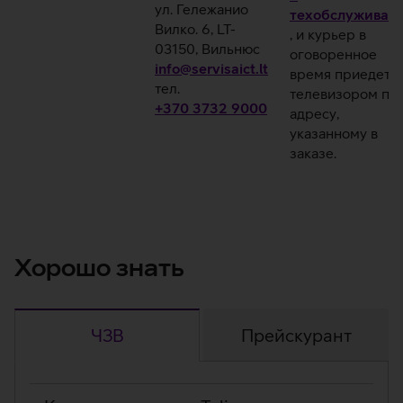
ул. Гележанио
техобслуживан
Вилко. 6, LT-
, и курьер в
03150, Вильнюс
оговоренное
info@servisaict.lt
время приедет з
тел.
телевизором по
+370 3732 9000
адресу,
указанному в
заказе.
Хорошо знать
ЧЗВ
Прейскурант
ЧЗВ