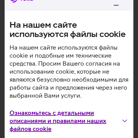
обслуживание
На нашем сайте
используются файлы cookie
Партнеры по ремонту
На нашем сайте используются файлы
cookie и подобные им технические
Если Вы желаете отнести устройство
средства. Просим Вашего согласия на
напрямую к партнеру по ремонту, Вы
использование cookie, которые не
найдете контакты здесь:
являются безусловно необходимыми для
работы сайта и предложения через него
выбранной Вами услуги.
Tелевизоры
Мобильные телефоны
Ознакомьтесь с детальными
Cмарт-часы
Компьютеры
описаниями и правилами наших
Аксессуары
файлов cookie