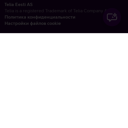
Telia Eesti AS
Telia is a registered Trademark of Telia Company AB
Политика конфиденциальности
Настройки файлов cookie
Vabandame, tekkis
tehniline viga