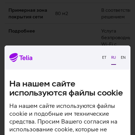
Примерная зона
В соответствии
80 м2
покрытия сети
решением
Подробнее
Услуга
безпроводных 
Wi-Fi с
персональным
решением
ET
RU
EN
Подходит для
устанавливают
небольших
согласно
офисных
потребностям
На нашем сайте
площадей, где
Вашего предп
сеть используют
– и в помещени
используются файлы cookie
до 10 устройств.
на улице. Наш
Расширитель Wi-
опытные
На нашем сайте используются файлы
Fi необходим,
специалисты
cookie и подобные им технические
если зона
спланируют и
средства. Просим Вашего согласия на
покрытия Wi-Fi
настроят самы
использование cookie, которые не
роутера не
скоростные и