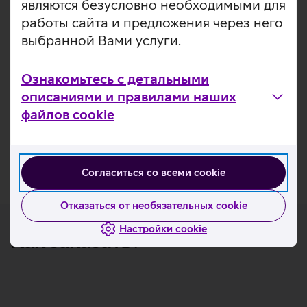
являются безусловно необходимыми для
охватывает весь
защищённые
офис или
беспроводные 
работы сайта и предложения через него
скорость
Мы используе
выбранной Вами услуги.
интернета ниже
высококачест
заказанной.
технику Hewlet
Ознакомьтесь с детальными
Packard Enterpr
описаниями и правилами наших
которая
соответствует
файлов cookie
именно Вашим
ожиданиям.
Согласиться со всеми cookie
Отказаться от необязательных cookie
Настройки cookie
Как заказать?