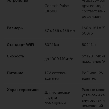
Устройство
Aruba AP-505 
Genexis Pulse
другие модели
EX600
соответствии с
решением
Размеры
160 x 161 x 37
37 x 135 x 135 мм
500гр
Стандарт WiFi
802.11ax
802.11ax
Скорость
от 1201 Мбит/с
до 1000 Мбит/с
поколение WiF
Питание
12V сетевой
PoE или 12V с
адаптер
адаптер
Характеристики
Разные модели
Для установки
установки как
внутри
внутри, так и в
помещений
помещений