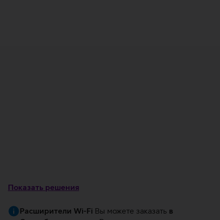
Выберите решение
Выберите способ доставки или вызов
техника
Заключите договоры
Установите самостоятельно или
вызовите техника для доставки и
установки оборудования
Показать решения
Расширители Wi-Fi
Вы можете заказать
в