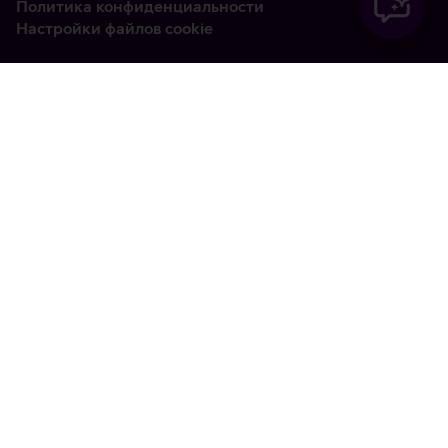
Политика конфиденциальности
Настройки файлов cookie
Vabandame, tekkis
tehniline viga
tx:undefined:ut:null