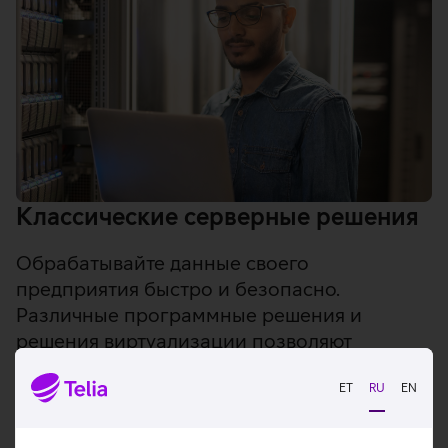
Классические серверные решения
Обрабатывайте данные своего
предприятия быстро и безопасно.
Различные программные решения и
решения виртуализации позволяют
выстроить такую ИТ-инфраструктуру,
которая будет соответствовать
ET
RU
EN
потребностям именно Вашей компании.