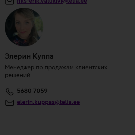
nils-erik.vallikivi@telia.ee
Элерин Куппа
Менеджер по продажам клиентских
решений
5680 7059
elerin.kuppas@telia.ee