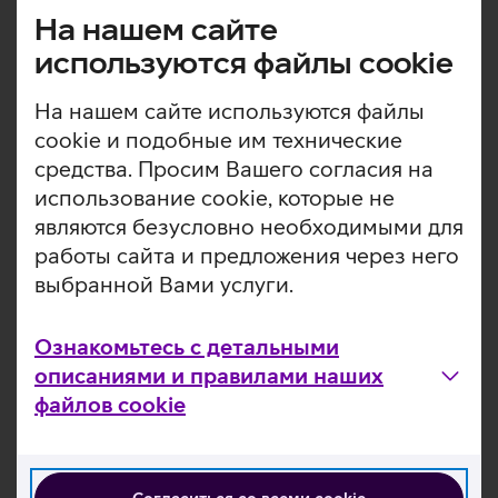
Полезно знать
На нашем сайте
используются файлы cookie
Возможность приобретения собственных серверов и
программного обеспечения или пользование серверов
На нашем сайте используются файлы
и/или программного обеспечения в качестве частичной
cookie и подобные им технические
или комплексной услуги.
средства. Просим Вашего согласия на
В предлагаемом ассортименте — решения
использование cookie, которые не
виртуализации и высокой пропускной способности,
являются безусловно необходимыми для
башенные серверы, блейд-серверы, микросерверы,
работы сайта и предложения через него
серверы IoT и стоечные серверы. Услугой пользуются
многие предприятия частного и государственного
выбранной Вами услуги.
сектора.
Партнеры
Ознакомьтесь с детальными
Telia имеет более чем 15-летний опыт создания и
описаниями и правилами наших
администрирования различных корпоративных ИТ-
файлов cookie
решений. Мы работаем с крупнейшими мировыми
производителями серверов, в том числе Hewlett
Packard Enterprise, Dell, Fujitsu.