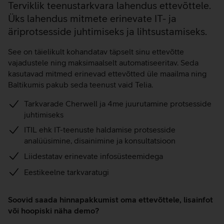
Terviklik teenustarkvara lahendus ettevõttele.
Üks lahendus mitmete erinevate IT- ja
äriprotsesside juhtimiseks ja lihtsustamiseks.
See on täielikult kohandatav täpselt sinu ettevõtte
vajadustele ning maksimaalselt automatiseeritav. Seda
kasutavad mitmed erinevad ettevõtted üle maailma ning
Baltikumis pakub seda teenust vaid Telia.
Tarkvarade Cherwell ja 4me juurutamine protsesside
juhtimiseks
ITIL ehk IT-teenuste haldamise protsesside
analüüsimine, disainimine ja konsultatsioon
Liidestatav erinevate infosüsteemidega
Eestikeelne tarkvaratugi
Soovid saada hinnapakkumist oma ettevõttele, lisainfot
või hoopiski näha demo?