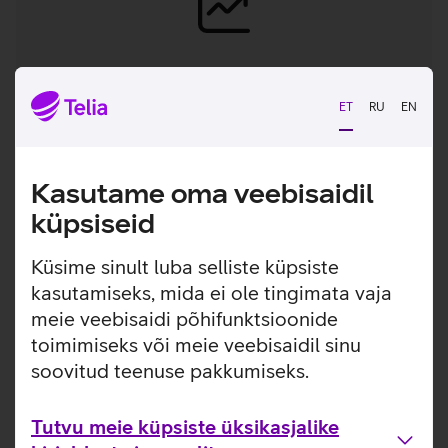
Konfiguratsiooni-
haldus
ET
RU
EN
IT teenuste infrastruktuuri jooksev
ülevaade ja kontroll ning andmete
Kasutame oma veebisaidil
visualiseerimine.
küpsiseid
Küsime sinult luba selliste küpsiste
Vaatan veel
kasutamiseks, mida ei ole tingimata vaja
meie veebisaidi põhifunktsioonide
toimimiseks või meie veebisaidil sinu
soovitud teenuse pakkumiseks.
Tutvu meie küpsiste üksikasjalike
Hea teada