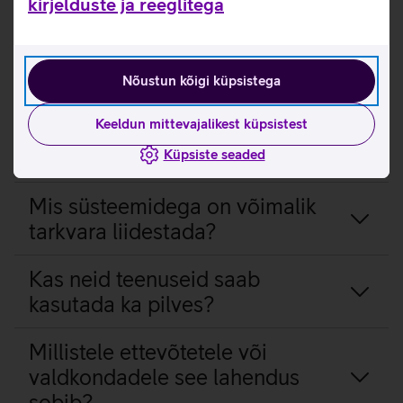
kirjelduste ja reeglitega
Kas tarkvara saab proovida?
Nõustun kõigi küpsistega
Kas teenus on moodulipõhine ja
Keeldun mittevajalikest küpsistest
millised on litsentseerimise
võimalused?
Küpsiste seaded
Mis süsteemidega on võimalik
tarkvara liidestada?
Kas neid teenuseid saab
kasutada ka pilves?
Millistele ettevõtetele või
valdkondadele see lahendus
sobib?