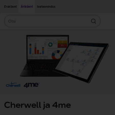
Liigu edasi põhisisu juurde
Ligipääsetavus
Eraklient
Äriklient
Iseteenindus
Otsi
Otsin
Cherwell ja 4me