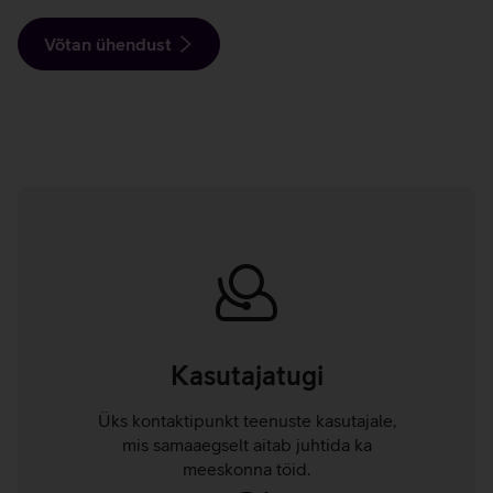
Võtan ühendust
Põhiargumendid
Kasutajatugi
Üks kontaktipunkt teenuste kasutajale,
mis samaaegselt aitab juhtida ka
meeskonna töid.