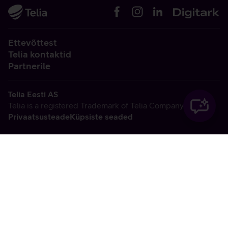
Ettevõttest
Telia kontaktid
Partnerile
Telia Eesti AS
Telia is a registered Trademark of Telia Company AB
Privaatsusteade
Küpsiste seaded