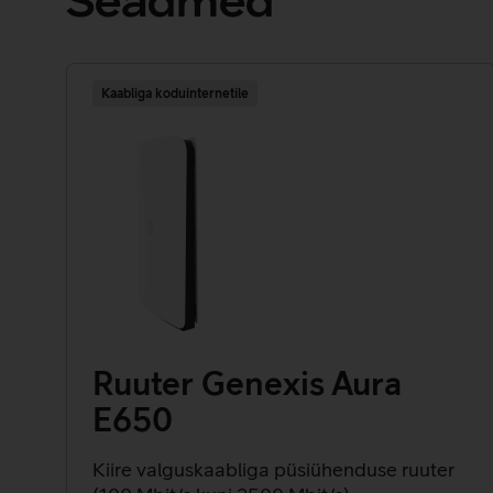
Seadmed
Kaabliga koduinternetile
Ruuter Genexis Aura
E650
Kiire valguskaabliga püsiühenduse ruuter