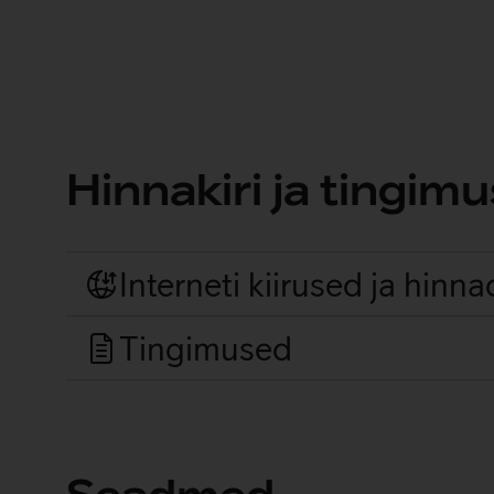
Sõlmi lepingud
Hinnakiri ja tingim
Interneti kiirused ja hinna
Tingimused