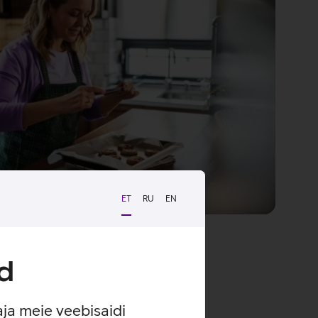
ET
RU
EN
d
aja meie veebisaidi