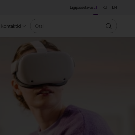
Ligipääsetavus
ET
RU
EN
Otsi
a kontaktid
Otsin