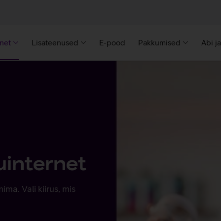
rnet
Lisateenused
E-pood
Pakkumised
Abi j
duinternet
ma. Vali kiirus, mis