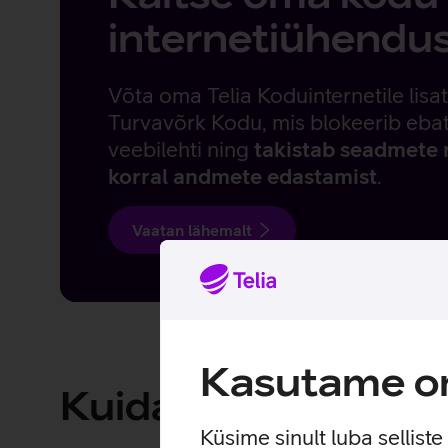
internetiühendu
Võta oma Telia Koduinternetile lisa
Turvavõrk Kodu, mis blokeerib ebat
veebilehti ning
takistab seadmete
korral andmete edastamist
.
Vaatan lähemalt
Kasutame om
Kuidas internetiga l
Küsime sinult luba sellist