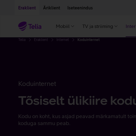
Liigu edasi põhisisu juurde
Ligipääsetavus
Eraklient
Äriklient
Iseteenindus
Mobiil
TV ja striiming
Inte
Telia
Eraklient
Internet
Koduinternet
Koduinternet
Tõsiselt ülikiire ko
Kodu on koht, kus asjad peavad märkamatult toimi
koduga sammu peab.