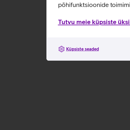
põhifunktsioonide toimimi
Tutvu meie küpsiste üksik
Sisesta aadress ja vali sobiv kiirus
Vaatan kiiruseid
Küpsiste seaded
Vali, kas soovid üüriruuterit
Vali seadmete kättesaamise viis