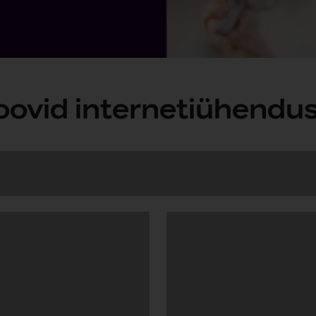
oovid internetiühendus
Andmete
laadimine