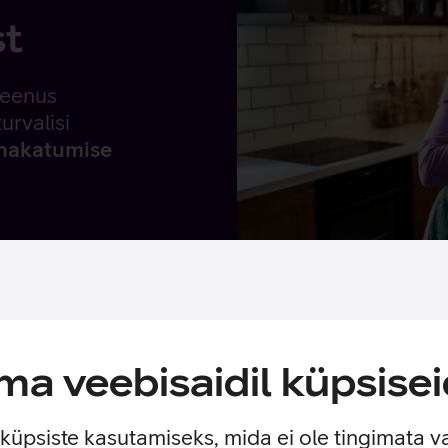
st
teenus
urvalisi
 nakatumise
a veebisaidil küpsisei
iituda?
e küpsiste kasutamiseks, mida ei ole tingimata v