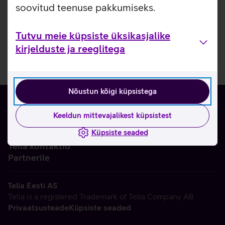
soovitud teenuse pakkumiseks.
Tutvu meie küpsiste üksikasjalike
kirjelduste ja reeglitega
Nõustun kõigi küpsistega
Keeldun mittevajalikest küpsistest
Küpsiste seaded
Ettevõttest
Telia kontaktid
Partnerile
Telia Eesti AS
Telia is a registered Trademark of Telia Company AB
Privaatsusteade
Küpsiste seaded