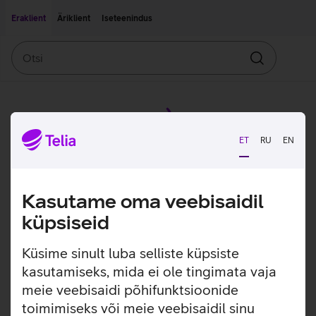
Liigu edasi põhisisu juurde
Ligipääsetavus
Eraklient
Äriklient
Iseteenindus
Otsi
Otsin
ET
RU
EN
Kasutame oma veebisaidil
küpsiseid
Küsime sinult luba selliste küpsiste
kasutamiseks, mida ei ole tingimata vaja
meie veebisaidi põhifunktsioonide
toimimiseks või meie veebisaidil sinu