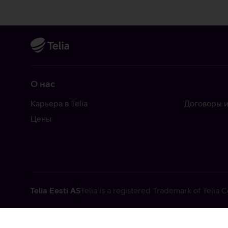
О нас
Карьера в Telia
Договоры и
Цены
Telia Eesti AS
Telia is a registered Trademark of Telia