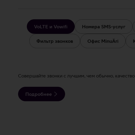
Звонки
и
VoLTE и Vowifi
Номера SMS-услуг
сообщения
Фильтр звонков
Офис MinuÄri
VoLTE
Совершайте звонки с лучшим, чем обычно, качеством
и
Подробнее
Vowifi