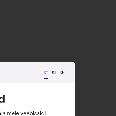
või 14 päeva jooksul
iseteeninduses
ET
RU
EN
d
aja meie veebisaidi