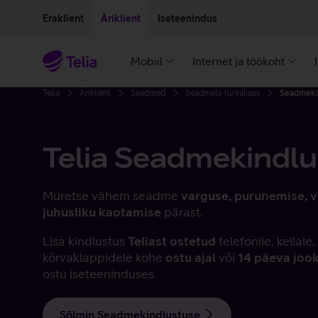
Liigu edasi põhisisu juurde
Ligipääsetavus
Eraklient
Äriklient
Iseteenindus
Mobiil
Internet ja töökoht
Telia
Äriklient
Seadmed
Seadmete turvalisus
Seadmeki
Telia Seadmekindlu
Muretse vähem seadme
varguse, purunemise, 
juhusliku kaotamise
pärast.
Lisa kindlustus
Teliast ostetud
telefonile, kellale,
kõrvaklappidele kohe
ostu ajal
või
14 päeva jook
ostu iseteeninduses.
Sõlmin Seadmekindlustuse