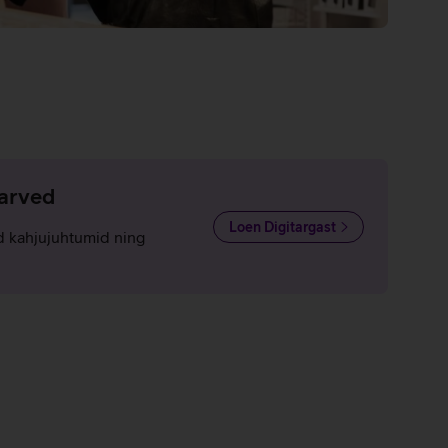
iarved
Loen Digitargast
d kahjujuhtumid ning