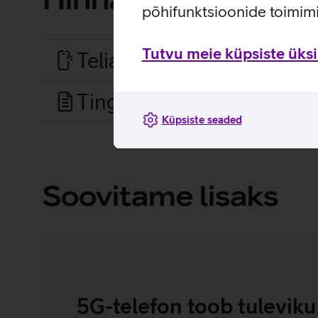
põhifunktsioonide toimimi
Tutvu meie küpsiste üksik
Telia Seadmekindlustuse
Tingimused
Küpsiste seaded
Soovitame lisaks
5G-telefon toob tuleviku