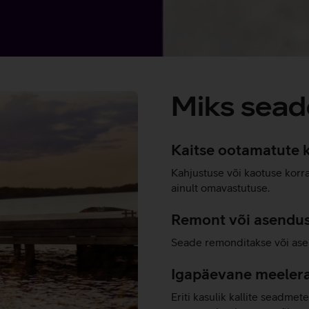
Miks sead
Kaitse ootamatute 
Kahjustuse või kaotuse korr
ainult omavastutuse.
Remont või asendu
Seade remonditakse või ase
Igapäevane meeler
Eriti kasulik kallite seadme