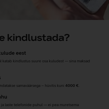
e kindlustada?
kulude eest
al katab kindlustus suure osa kuludest — sina maksad
s
ndatakse samaväärsega – hüvitis kuni
4000 €
.
ahu
te ja laste telefonide puhul — ei pea muretsema