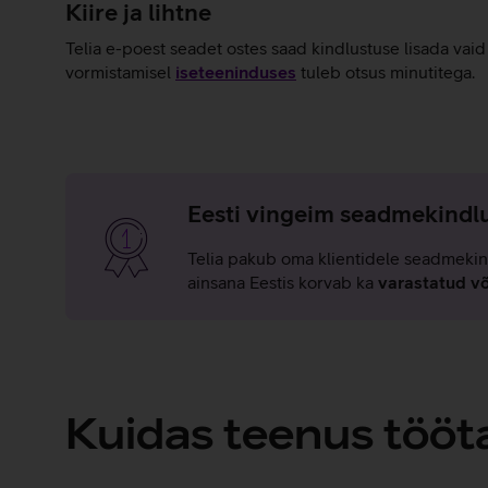
Kiire ja lihtne
Telia e-poest seadet ostes saad kindlustuse lisada vai
vormistamisel
iseteeninduses
tuleb otsus minutitega.
Eesti vingeim seadmekindlu
Telia pakub oma klientidele seadmekin
ainsana Eestis korvab ka
varastatud v
Kuidas teenus tööt