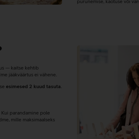
purunemise, kaotuse või var
?
us — kaitse kehtib
me jääkväärtus ei vähene.
use
esimesed 2 kuud tasuta
.
. Kui parandamine pole
adme, mille maksimaalseks