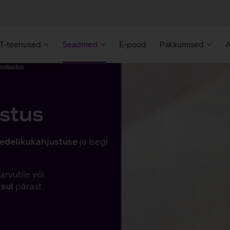
IT-teenused
Seadmed
E-pood
Pakkumised
A
ndlustus
stus
vedelikukahjustuse
ja isegi
 arvutile või
sul
pärast