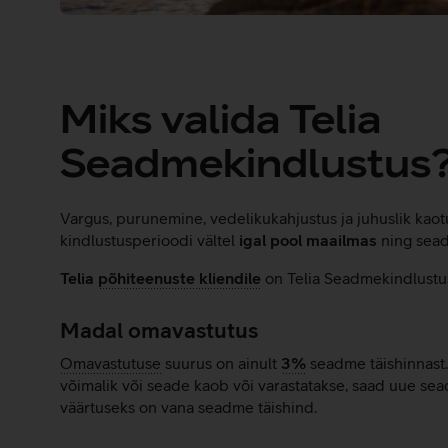
Miks valida Telia
Seadmekindlustus
Vargus, purunemine, vedelikukahjustus ja juhuslik kaot
kindlustusperioodi vältel
igal pool maailmas
ning sead
Telia
põhiteenuste kliendile
on Telia Seadmekindlust
Madal omavastutus
Omavastutuse
suurus on ainult
3%
seadme täishinnast
võimalik või seade kaob või varastatakse, saad uue se
väärtuseks on vana seadme täishind.