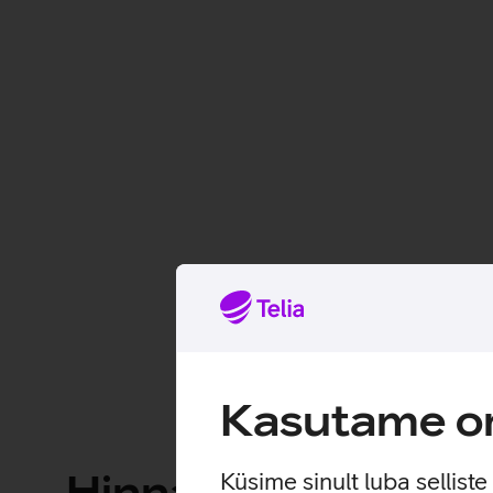
Liitu e-poes või esinduses
e-poest
Teata kahjujuhtumist iseteenindus
TeliaSeadmekindlustus@Willis.com
Tegutse edasiste juhiste järgi
Kasutame om
Hinnad ja tingimus
Küsime sinult luba sellist