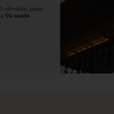
5G võimalusi, peab
 ka
5G-seade
.