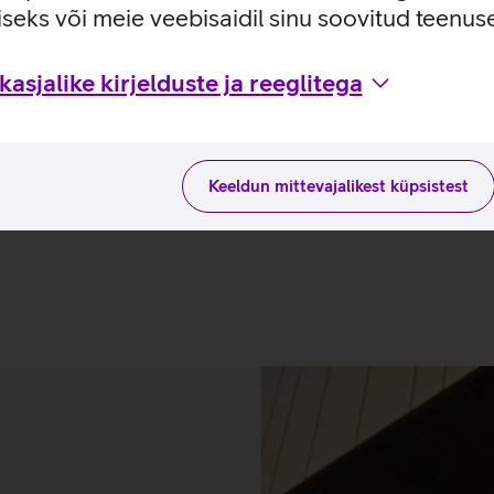
seks või meie veebisaidil sinu soovitud teenu
asjalike kirjelduste ja reeglitega
 hinnad
Keeldun mittevajalikest küpsistest