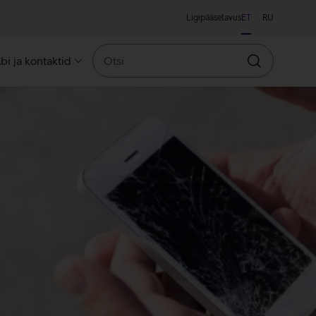
Ligipääsetavus
ET
RU
Otsi
bi ja kontaktid
Otsin