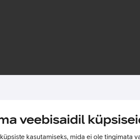
Seadmekindlustuse saad lisada kohe ostu ajal 
es
anna kahjujuhtumist teada
iseteeninduses
+372 641 1777
a veebisaidil küpsisei
ed
e küpsiste kasutamiseks, mida ei ole tingimata v