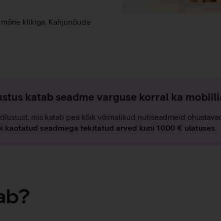
d mõne klikiga. Kahjunõude
stus katab seadme varguse korral ka mobiil
dlustust, mis katab pea kõik võimalikud nutiseadmeid ohustava
õi kaotatud seadmega tekitatud arved kuni 1000 € ulatuses
.
ab?