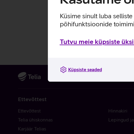
Küsime sinult luba sellist
põhifunktsioonide toimimi
Tutvu meie küpsiste üksik
Küpsiste seaded
Ettevõttest
Ettevõttest
Hinnakiri
Telia ühiskonnas
Lepingud ja
Karjäär Telias