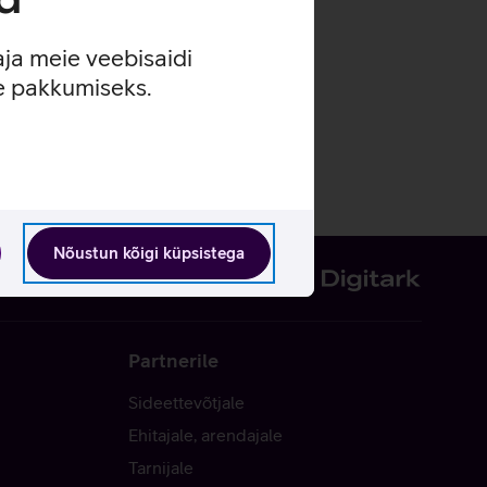
aja meie veebisaidi
se pakkumiseks.
Nõustun kõigi küpsistega
Partnerile
Sideettevõtjale
Ehitajale, arendajale
Tarnijale