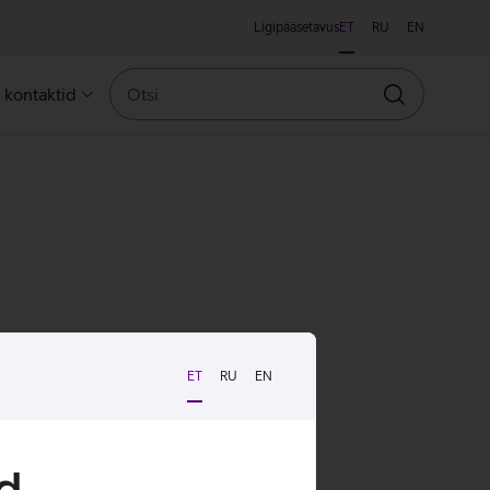
Ligipääsetavus
ET
RU
EN
Otsi
a kontaktid
Otsin
ET
RU
EN
d