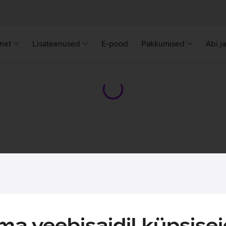
rnet
Lisateenused
E-pood
Pakkumised
Abi j
a veebisaidil küpsisei