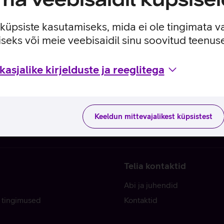
e küpsiste kasutamiseks, mida ei ole tingimata v
seks või meie veebisaidil sinu soovitud teenu
asjalike kirjelduste ja reeglitega
Keeldun mittevajalikest küpsistest
Telia kontaktid
Abi ja juhendid
 tingimused
Kontaktid