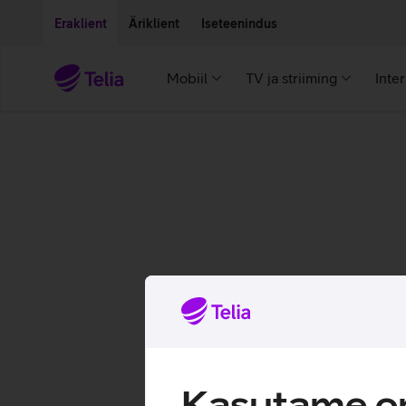
Liigu edasi põhisisu juurde
Ligipääsetavus
Eraklient
Äriklient
Iseteenindus
Mobiil
TV ja striiming
Inte
Kasutame om